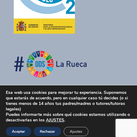
Esa web usa cookies para mejorar tu experiencia. Suponemos
que estarás de acuerdo, pero en cualquier caso tú decides (o si
tienes menos de 14 años tus padres/madres o tutores/tutoras
legales)
Puedes informarte más sobre qué cookies estamos utilizando o
desactivarlas en los
AJUSTES
.
La Rueca Asociación 2026 -
Política de Privacidad
-
Aceptar
Rechazar
Ajustes
Política de Cookies