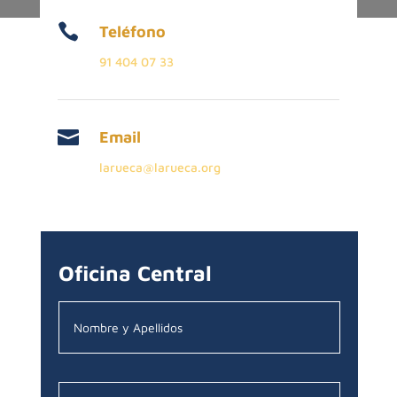

Teléfono
91 404 07 33

Email
larueca@larueca.org
Oficina Central