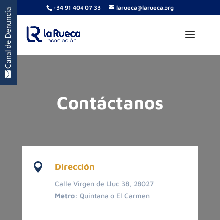
+34 91 404 07 33
larueca@larueca.org
Contáctanos

Dirección
Calle Virgen de Lluc 38, 28027
Metro
:
Quintana o El Carmen