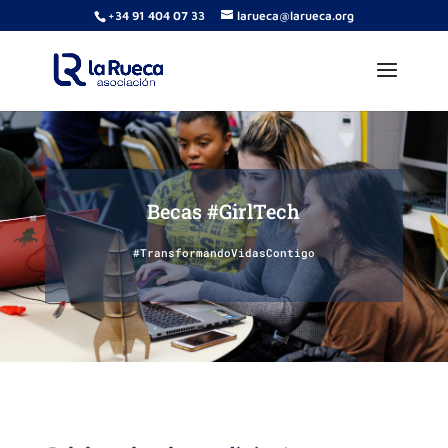
+34 91 404 07 33
larueca@larueca.org
Becas #GirlTech
#TransformandoVidasContigo