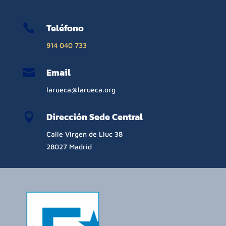
Teléfono

914 040 733
Email

larueca@larueca.org
Dirección Sede Central

Calle Virgen de Lluc 38
28027 Madrid