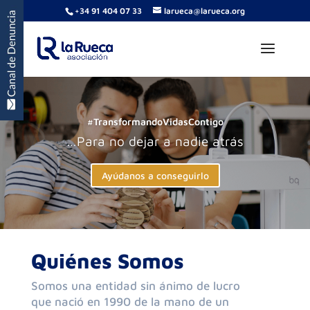
+34 91 404 07 33
larueca@larueca.org
#TransformandoVidasContigo
…Para no dejar a nadie atrás
Ayúdanos a conseguirlo
Quiénes Somos
Somos una entidad sin ánimo de lucro
que nació en 1990 de la mano de un