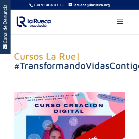
+34 91 404 07 33
larueca@larueca.org
Cursos La
|
#TransformandoVidasContig