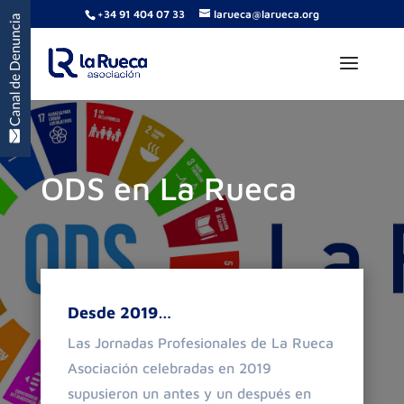
+34 91 404 07 33
larueca@larueca.org
ODS en La Rueca
Desde 2019…
Las Jornadas Profesionales de La Rueca
Asociación celebradas en 2019
supusieron un antes y un después en