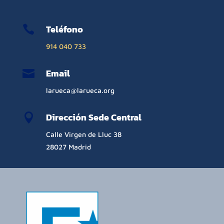
Teléfono

914 040 733
Email

larueca@larueca.org
Dirección Sede Central

Calle Virgen de Lluc 38
28027 Madrid