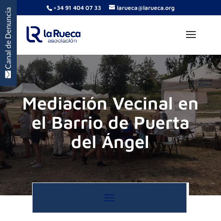
+34 91 404 07 33
larueca@larueca.org
Mediación Vecinal en
el Barrio de Puerta
del Ángel