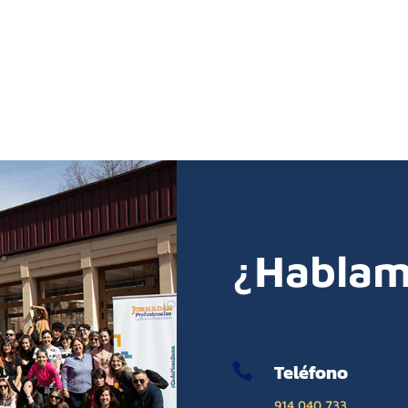
¿Hablam
Teléfono

914 040 733