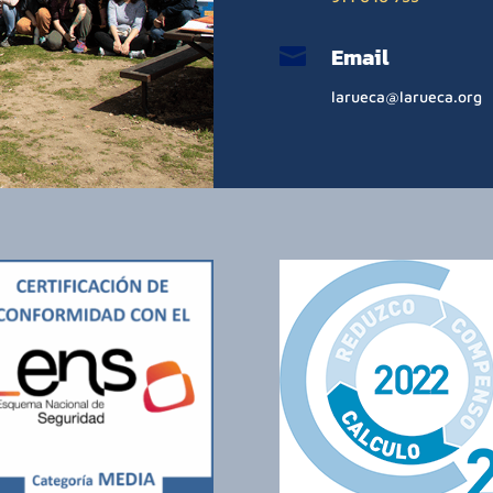
Email

larueca@larueca.org