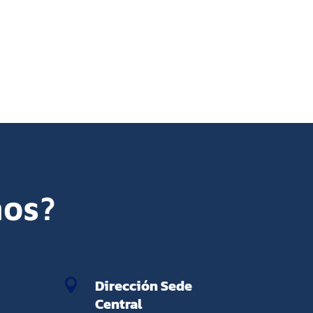
os?
Dirección Sede

Central