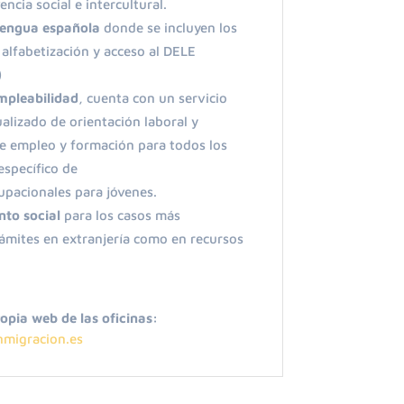
ncia social e intercultural.
lengua española
donde se incluyen los
 alfabetización y acceso al DELE
)
mple
abilidad
, cuenta co
n un servicio
ualizado
de orientación laboral
y
de empleo y formación para todos los
específico de
upacional
es para jóvenes.
to social
para los casos más
rámites en extranjería como en recursos
opia web de las oficinas:
inmigracion.es