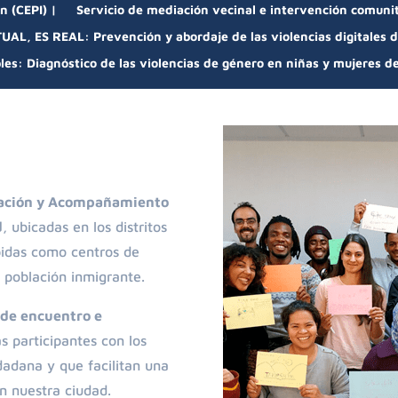
n (CEPI) |
Servicio de mediación vecinal e intervención comuni
UAL, ES REAL: Prevención y abordaje de las violencias digitales 
bles: Diagnóstico de las violencias de género en niñas y mujeres d
gración y Acompañamiento
d
, ubicadas en los distritos
bidas como centros de
a población inmigrante.
de encuentro e
s participantes con los
dadana y que facilitan una
n nuestra ciudad.