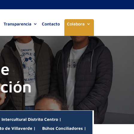
Transparencia
Contacto
Colabora
de
ación
Intercultural Distrito Centro |
to de Villaverde |
Búhos Conciliadores |