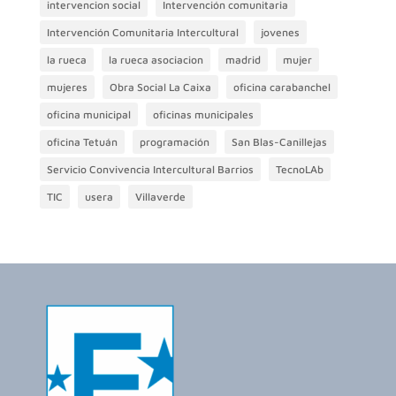
intervencion social
Intervención comunitaria
Intervención Comunitaria Intercultural
jovenes
la rueca
la rueca asociacion
madrid
mujer
mujeres
Obra Social La Caixa
oficina carabanchel
oficina municipal
oficinas municipales
oficina Tetuán
programación
San Blas-Canillejas
Servicio Convivencia Intercultural Barrios
TecnoLAb
TIC
usera
Villaverde