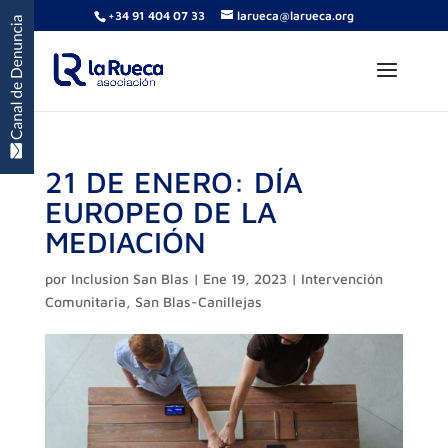
+34 91 404 07 33
larueca@larueca.org
21 DE ENERO: DÍA
EUROPEO DE LA
MEDIACIÓN
por
Inclusion San Blas
|
Ene 19, 2023
|
Intervención
Comunitaria
,
San Blas-Canillejas