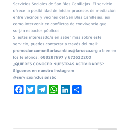
Servicios Sociales de San Blas Canillejas. El servicio
ofrece la posibilidad de iniciar procesos de mediación
entre vecinos y vecinas del San Blas Canillejas, así
como intervenir en conflictos de convivencia que
surjan espacios públicos.
Si estás interesado/a en saber más sobre este
servicio, puedes contactar a través del mail:
promocioncomunitariasanblas@larueca.org
o bien en
los teléfonos:
688287697 y 672622200
¿QUIERES CONOCER NUESTRAS ACTIVIDADES?
Síguenos en nuestro Instagram
@servicioinclusionsbc
F
T
T
W
Li
C
a
w
el
h
n
o
c
itt
e
at
k
m
e
er
gr
s
e
p
b
a
A
dI
ar