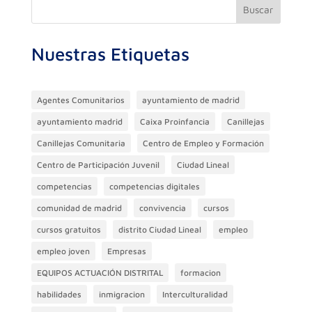
o
m
p
n
ti
Buscar
o
p
r
Nuestras Etiquetas
k
Agentes Comunitarios
ayuntamiento de madrid
ayuntamiento madrid
Caixa Proinfancia
Canillejas
Canillejas Comunitaria
Centro de Empleo y Formación
Centro de Participación Juvenil
Ciudad Lineal
competencias
competencias digitales
comunidad de madrid
convivencia
cursos
cursos gratuitos
distrito Ciudad Lineal
empleo
empleo joven
Empresas
EQUIPOS ACTUACIÓN DISTRITAL
formacion
habilidades
inmigracion
Interculturalidad