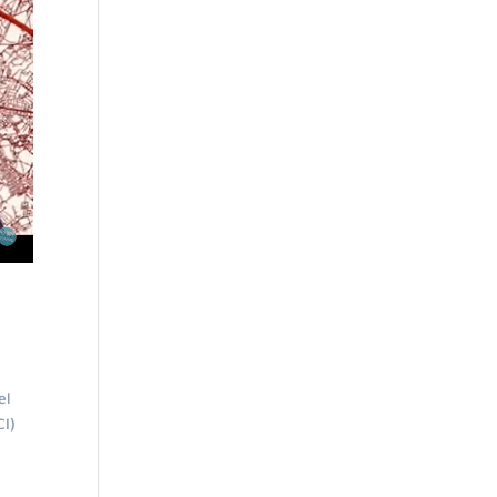
el
CI)