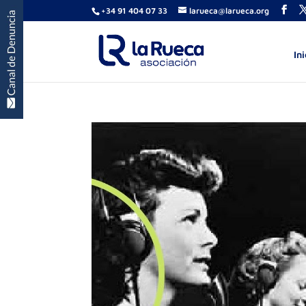
+34 91 404 07 33
larueca@larueca.org
Ini