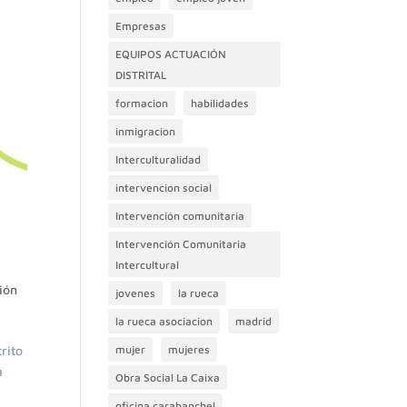
Empresas
EQUIPOS ACTUACIÓN
DISTRITAL
formacion
habilidades
inmigracion
Interculturalidad
intervencion social
Intervención comunitaria
Intervención Comunitaria
Intercultural
ión
jovenes
la rueca
la rueca asociacion
madrid
mujer
mujeres
rito
a
Obra Social La Caixa
oficina carabanchel