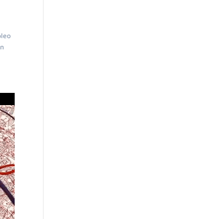
pleo
ón