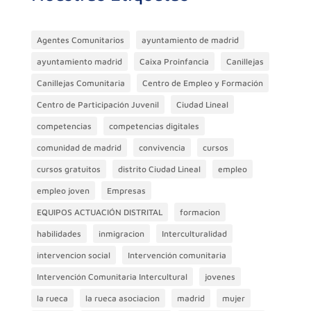
Agentes Comunitarios
ayuntamiento de madrid
ayuntamiento madrid
Caixa Proinfancia
Canillejas
Canillejas Comunitaria
Centro de Empleo y Formación
Centro de Participación Juvenil
Ciudad Lineal
competencias
competencias digitales
comunidad de madrid
convivencia
cursos
cursos gratuitos
distrito Ciudad Lineal
empleo
empleo joven
Empresas
EQUIPOS ACTUACIÓN DISTRITAL
formacion
habilidades
inmigracion
Interculturalidad
intervencion social
Intervención comunitaria
Intervención Comunitaria Intercultural
jovenes
la rueca
la rueca asociacion
madrid
mujer