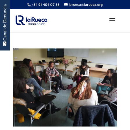
+34 91 404 07 33
larueca@larueca.org