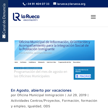
+34 91 404 07 33
larueca@larueca.org
En Agosto, abierto por vacaciones
por
Oficina Municipal Inmigración
|
Jul 29, 2019
|
Actividades Centros/Proyectos
,
Formación
,
formación
y empleo
,
Igualdad
,
ODS