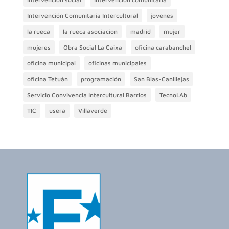
Intervención Comunitaria Intercultural
jovenes
la rueca
la rueca asociacion
madrid
mujer
mujeres
Obra Social La Caixa
oficina carabanchel
oficina municipal
oficinas municipales
oficina Tetuán
programación
San Blas-Canillejas
Servicio Convivencia Intercultural Barrios
TecnoLAb
TIC
usera
Villaverde