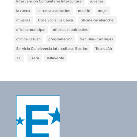
Intervención Comunitaria Intercultural
jovenes
la rueca
la rueca asociacion
madrid
mujer
mujeres
Obra Social La Caixa
oficina carabanchel
oficina municipal
oficinas municipales
oficina Tetuán
programación
San Blas-Canillejas
Servicio Convivencia Intercultural Barrios
TecnoLAb
TIC
usera
Villaverde