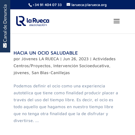
+34 91 404 07 33
larueca@larueca.org
HACIA UN OCIO SALUDABLE
por
Jóvenes LA RUECA
|
Jun 26, 2023
|
Actividades
Centros/Proyectos
,
Intervención Socioeducativa
,
jóvenes
,
San Blas-Canillejas
Podemos definir el ocio como una experiencia
autotélica que tiene como finalidad producir placer a
través del uso del tiempo libre. Es decir, el ocio es
todo aquello que hagamos en nuestro tiempo libre
que no tenga otra finalidad que la de disfrutar y
divertirse. ...