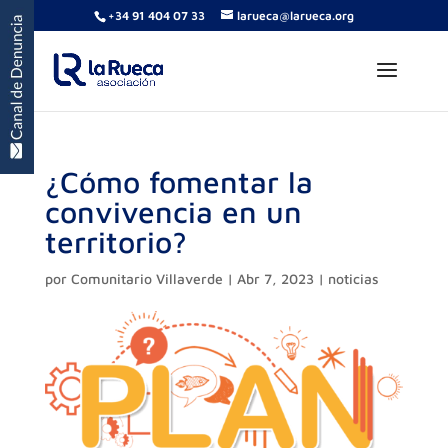
+34 91 404 07 33
larueca@larueca.org
¿Cómo fomentar la
convivencia en un
territorio?
por
Comunitario Villaverde
|
Abr 7, 2023
|
noticias