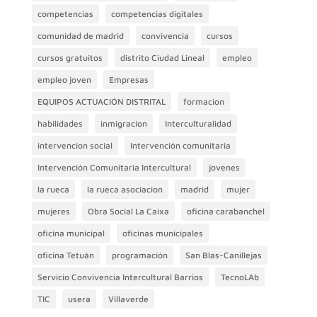
competencias
competencias digitales
comunidad de madrid
convivencia
cursos
cursos gratuitos
distrito Ciudad Lineal
empleo
empleo joven
Empresas
EQUIPOS ACTUACIÓN DISTRITAL
formacion
habilidades
inmigracion
Interculturalidad
intervencion social
Intervención comunitaria
Intervención Comunitaria Intercultural
jovenes
la rueca
la rueca asociacion
madrid
mujer
mujeres
Obra Social La Caixa
oficina carabanchel
oficina municipal
oficinas municipales
oficina Tetuán
programación
San Blas-Canillejas
Servicio Convivencia Intercultural Barrios
TecnoLAb
TIC
usera
Villaverde