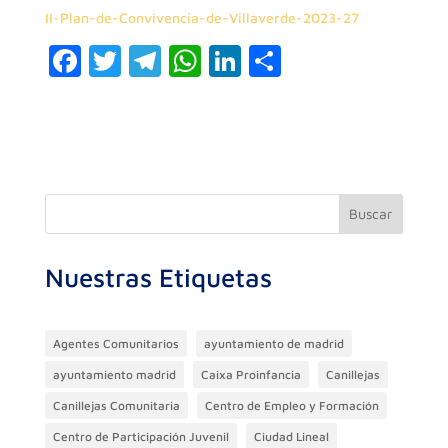
II-Plan-de-Convivencia-de-Villaverde-2023-27
F
T
T
W
Li
C
a
w
el
h
n
o
c
itt
e
at
k
m
e
er
gr
s
e
p
b
a
A
dI
ar
o
m
p
n
ti
Buscar
o
p
r
Nuestras Etiquetas
k
Agentes Comunitarios
ayuntamiento de madrid
ayuntamiento madrid
Caixa Proinfancia
Canillejas
Canillejas Comunitaria
Centro de Empleo y Formación
Centro de Participación Juvenil
Ciudad Lineal