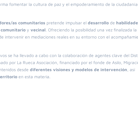
orma fomentar la cultura de paz y el empoderamiento de la ciudadanía
dores/as comunitarios
pretende impulsar el
desarrollo
de
habilidad
comunitario
y
vecinal
. Ofreciendo la posibilidad una vez finalizada la
e intervenir en mediaciones reales en su entorno con el acompañami
ivos se ha llevado a cabo con la colaboración de agentes clave del Distr
nado por La Rueca Asociación, financiado por el fonde de Asilo, Migrac
contenidos desde
diferentes visiones y modelos de intervención
, así
erritorio
en esta materia.