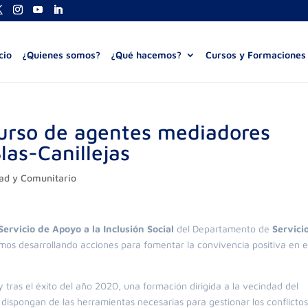
cio
¿Quienes somos?
¿Qué hacemos?
Cursos y Formaciones
curso de agentes mediadores
las-Canillejas
ad y Comunitario
Servicio de Apoyo a la Inclusión Social
del Departamento de
Servici
uimos desarrollando acciones para fomentar la convivencia positiva en e
tras el éxito del año 2020, una formación dirigida a la vecindad del
 dispongan de las herramientas necesarias para gestionar los conflicto