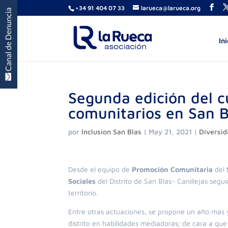
+34 91 404 07 33
larueca@larueca.org
Ini
Segunda edición del 
comunitarios en San B
por
Inclusion San Blas
|
May 21, 2021
|
Diversid
Desde el equipo de
Promoción Comunitaria
del
Sociales
del Distrito de San Blas- Canillejas seg
territorio.
Entre otras actuaciones, se propone un año más y 
distrito en habilidades mediadoras; de cara a que