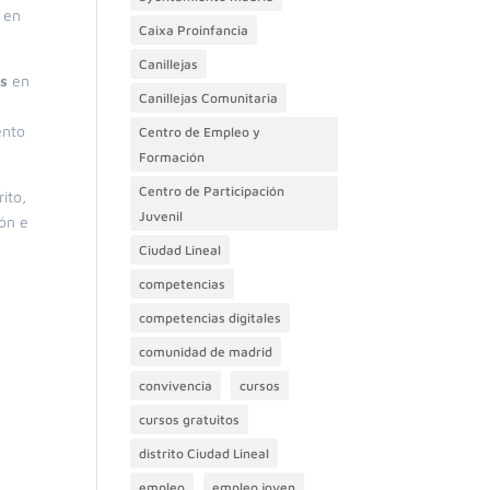
 en
Caixa Proinfancia
Canillejas
es
en
Canillejas Comunitaria
ento
Centro de Empleo y
Formación
Centro de Participación
ito,
Juvenil
ión e
Ciudad Lineal
competencias
competencias digitales
comunidad de madrid
convivencia
cursos
cursos gratuitos
distrito Ciudad Lineal
empleo
empleo joven