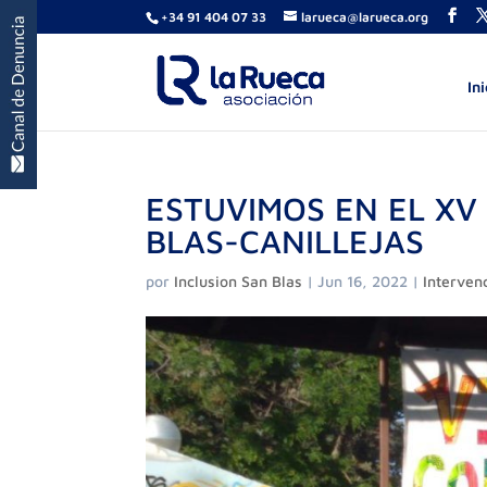
+34 91 404 07 33
larueca@larueca.org
Ini
ESTUVIMOS EN EL XV 
BLAS-CANILLEJAS
por
Inclusion San Blas
|
Jun 16, 2022
|
Interven