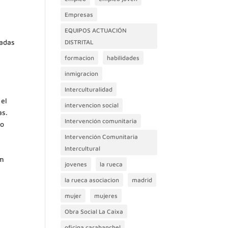
Empresas
EQUIPOS ACTUACIÓN
vadas
DISTRITAL
formacion
habilidades
inmigracion
Interculturalidad
 el
intervencion social
as.
Intervención comunitaria
do
Intervención Comunitaria
Intercultural
am
jovenes
la rueca
la rueca asociacion
madrid
mujer
mujeres
Obra Social La Caixa
oficina carabanchel