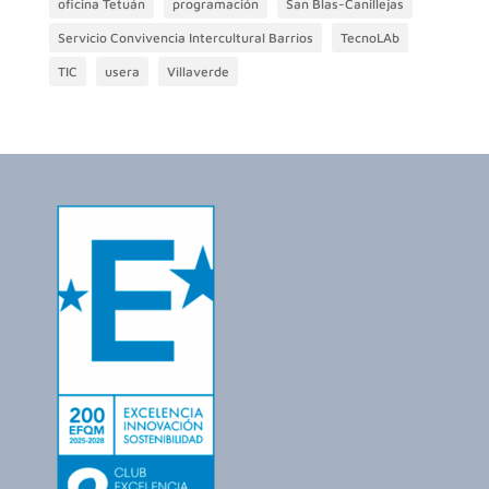
oficina Tetuán
programación
San Blas-Canillejas
Servicio Convivencia Intercultural Barrios
TecnoLAb
TIC
usera
Villaverde