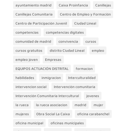
ayuntamiento madrid
Caixa Proinfancia
Canillejas
Canillejas Comunitaria
Centro de Empleo y Formación
Centro de Participación Juvenil
Ciudad Lineal
competencias
competencias digitales
comunidad de madrid
convivencia
cursos
cursos gratuitos
distrito Ciudad Lineal
empleo
empleo joven
Empresas
EQUIPOS ACTUACIÓN DISTRITAL
formacion
habilidades
inmigracion
Interculturalidad
intervencion social
Intervención comunitaria
Intervención Comunitaria Intercultural
jovenes
la rueca
la rueca asociacion
madrid
mujer
mujeres
Obra Social La Caixa
oficina carabanchel
oficina municipal
oficinas municipales