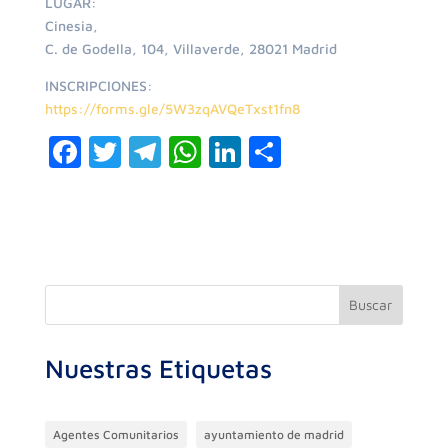
LUGAR:
Cinesia,
C. de Godella, 104, Villaverde, 28021 Madrid
INSCRIPCIONES:
https://forms.gle/5W3zqAVQeTxst1fn8
F
T
T
W
Li
C
a
w
el
h
n
o
c
itt
e
at
k
m
e
er
gr
s
e
p
b
a
A
dI
ar
o
m
p
n
ti
Buscar
o
p
r
Nuestras Etiquetas
k
Agentes Comunitarios
ayuntamiento de madrid