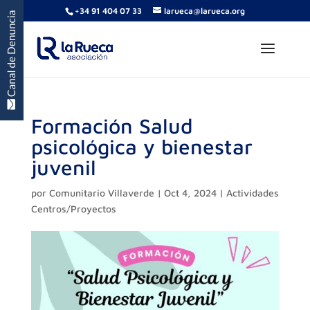
+34 91 404 07 33
larueca@larueca.org
Formación Salud
psicológica y bienestar
juvenil
por
Comunitario Villaverde
|
Oct 4, 2024
|
Actividades
Centros/Proyectos