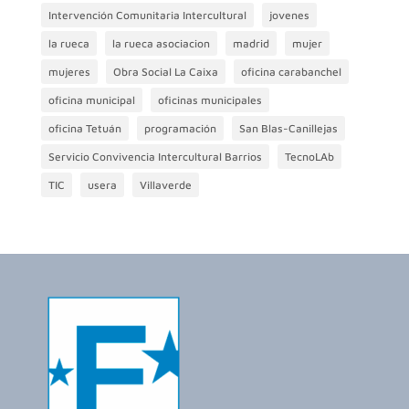
Intervención Comunitaria Intercultural
jovenes
la rueca
la rueca asociacion
madrid
mujer
mujeres
Obra Social La Caixa
oficina carabanchel
oficina municipal
oficinas municipales
oficina Tetuán
programación
San Blas-Canillejas
Servicio Convivencia Intercultural Barrios
TecnoLAb
TIC
usera
Villaverde