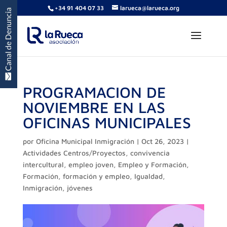
+34 91 404 07 33
larueca@larueca.org
PROGRAMACION DE
NOVIEMBRE EN LAS
OFICINAS MUNICIPALES
por
Oficina Municipal Inmigración
|
Oct 26, 2023
|
Actividades Centros/Proyectos
,
convivencia
intercultural
,
empleo joven
,
Empleo y Formación
,
Formación
,
formación y empleo
,
Igualdad
,
Inmigración
,
jóvenes