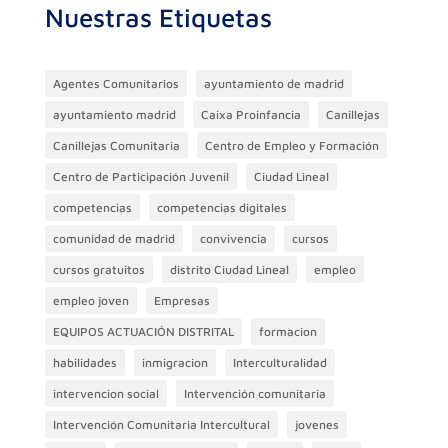
Nuestras Etiquetas
k
Agentes Comunitarios
ayuntamiento de madrid
ayuntamiento madrid
Caixa Proinfancia
Canillejas
Canillejas Comunitaria
Centro de Empleo y Formación
Centro de Participación Juvenil
Ciudad Lineal
competencias
competencias digitales
comunidad de madrid
convivencia
cursos
cursos gratuitos
distrito Ciudad Lineal
empleo
empleo joven
Empresas
EQUIPOS ACTUACIÓN DISTRITAL
formacion
habilidades
inmigracion
Interculturalidad
intervencion social
Intervención comunitaria
Intervención Comunitaria Intercultural
jovenes