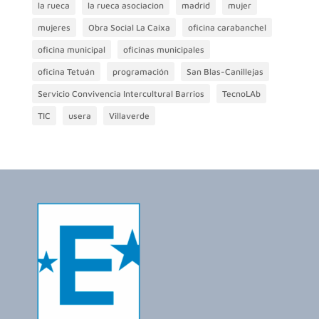
la rueca
la rueca asociacion
madrid
mujer
mujeres
Obra Social La Caixa
oficina carabanchel
oficina municipal
oficinas municipales
oficina Tetuán
programación
San Blas-Canillejas
Servicio Convivencia Intercultural Barrios
TecnoLAb
TIC
usera
Villaverde