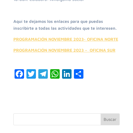
Aquí te dejamos los enlaces para que puedas
inscribirte a todas las actividades que te interesen.
PROGRAMACIÓN NOVIEMBRE 2023- OFICINA NORTE
PROGRAMACIÓN NOVIEMBRE 2023 – OFICINA SUR
F
T
T
W
Li
C
a
w
el
h
n
o
c
itt
e
at
k
m
e
er
gr
s
e
p
b
a
A
dI
ar
o
m
p
n
ti
Buscar
o
p
r