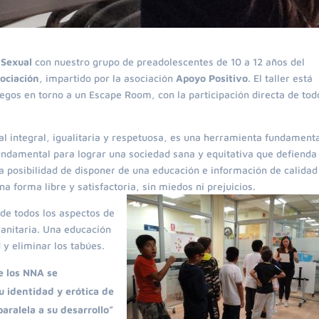
-Sexual
con nuestro grupo de preadolescentes de 10 a 12 años del
ociación
, impartido por la asociación
Apoyo Positivo
. El taller está
egos en torno a un Escape Room, con la participación directa de tod
 integral, igualitaria y respetuosa, es una herramienta fundament
ndamental para lograr una sociedad sana y equitativa que defienda 
a posibilidad de disponer de una educación e información de calidad
na forma libre y satisfactoria, sin miedos ni prejuicios.
de todos los aspectos de
sanitaria. Una educación
 y eliminar los tabúes.
e los NNA se
u identidad y erótica de
aralela a su desarrollo”