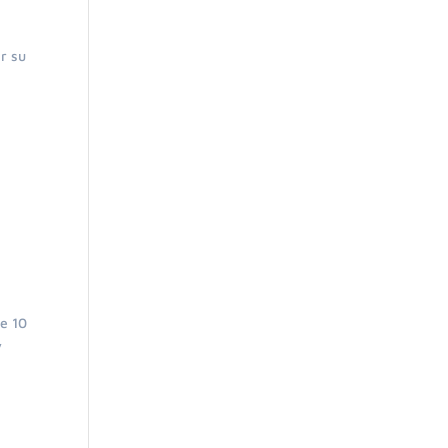
r su
de 10
y