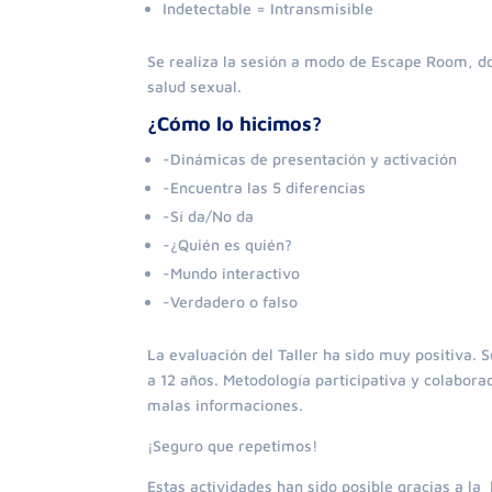
Indetectable = Intransmisible
Se realiza la sesión a modo de Escape Room, d
salud sexual.
¿Cómo lo hicimos?
-Dinámicas de presentación y activación
-Encuentra las 5 diferencias
-Sí da/No da
-¿Quién es quién?
-Mundo interactivo
-Verdadero o falso
La evaluación del Taller ha sido muy positiva. Se
a 12 años. Metodología participativa y colabor
malas informaciones.
¡Seguro que repetimos!
Estas actividades han sido posible gracias a la