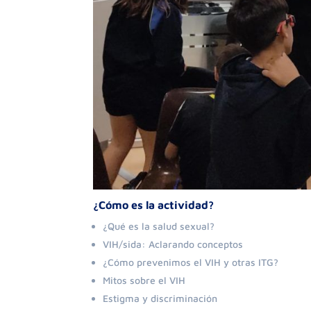
¿Cómo es la actividad?
¿Qué es la salud sexual?
VIH/sida: Aclarando conceptos
¿Cómo prevenimos el VIH y otras ITG?
Mitos sobre el VIH
Estigma y discriminación