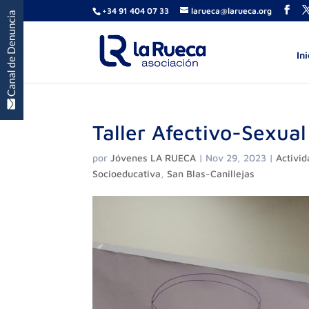
+34 91 404 07 33
larueca@larueca.org
Ini
Taller Afectivo-Sexua
por
Jóvenes LA RUECA
|
Nov 29, 2023
|
Activi
Socioeducativa
,
San Blas-Canillejas