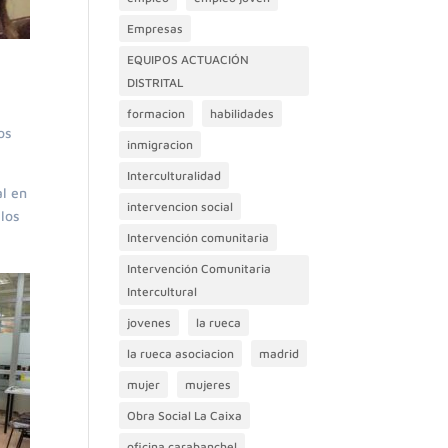
Empresas
EQUIPOS ACTUACIÓN
DISTRITAL
formacion
habilidades
os
inmigracion
Interculturalidad
al en
intervencion social
los
Intervención comunitaria
Intervención Comunitaria
Intercultural
jovenes
la rueca
la rueca asociacion
madrid
mujer
mujeres
Obra Social La Caixa
oficina carabanchel