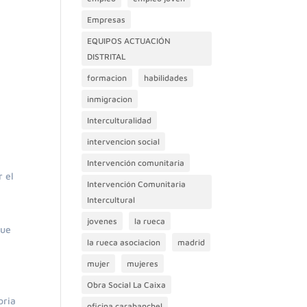
Empresas
EQUIPOS ACTUACIÓN
DISTRITAL
formacion
habilidades
inmigracion
Interculturalidad
intervencion social
Intervención comunitaria
r el
Intervención Comunitaria
Intercultural
jovenes
la rueca
que
la rueca asociacion
madrid
mujer
mujeres
Obra Social La Caixa
oria
oficina carabanchel