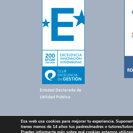
k
Entidad Declarada de
Utilidad Pública
Esa web usa cookies para mejorar tu experiencia. Suponemo
tienes menos de 14 años tus padres/madres o tutores/tutor
La Rueca Asociación 2026 -
Política de Privac
Puedes informarte más sobre qué cookies estamos utilizan