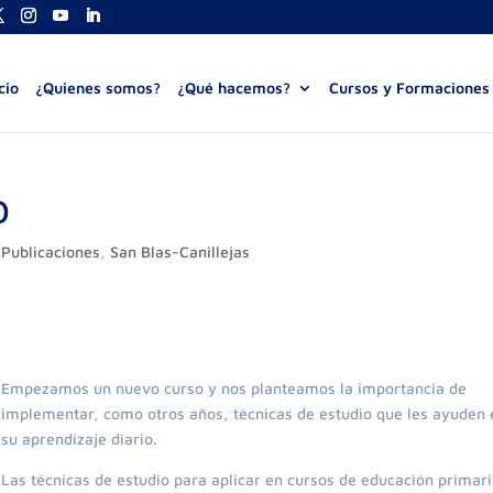
cio
¿Quienes somos?
¿Qué hacemos?
Cursos y Formaciones
O
,
Publicaciones
,
San Blas-Canillejas
Empezamos un nuevo curso y nos planteamos la importancia de
implementar, como otros años, técnicas de estudio que les ayuden 
su aprendizaje diario.
Las técnicas de estudio para aplicar en cursos de educación primar