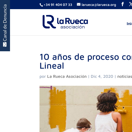
+34 91 404 07 33
larueca@larueca.org
Ini
10 años de proceso co
Lineal
por
La Rueca Asociación
|
Dic 4, 2020
|
noticia