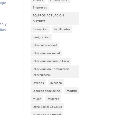
coge
Empresas
EQUIPOS ACTUACIÓN
DISTRITAL
so y
formacion
habilidades
llas
inmigracion
Interculturalidad
intervencion social
Intervención comunitaria
Intervención Comunitaria
Intercultural
jovenes
la rueca
la rueca asociacion
madrid
mujer
mujeres
Obra Social La Caixa
oficina carabanchel