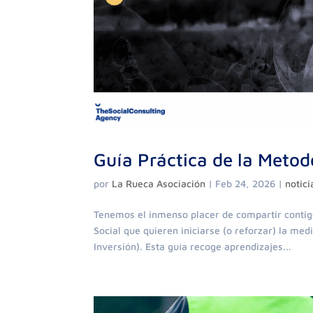
Guía Práctica de la Metod
por
La Rueca Asociación
|
Feb 24, 2026
|
notici
Tenemos el inmenso placer de compartir contig
Social que quieren iniciarse (o reforzar) la me
Inversión). Esta guía recoge aprendizajes...