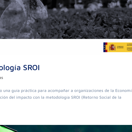
ología SROI
as
o una guía práctica para acompañar a organizaciones de la Econom
dición del impacto con la metodología SROI (Retorno Social de la