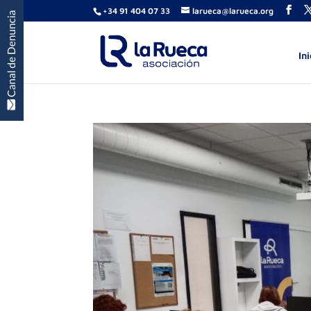
+34 91 404 07 33
larueca@larueca.org
Ini