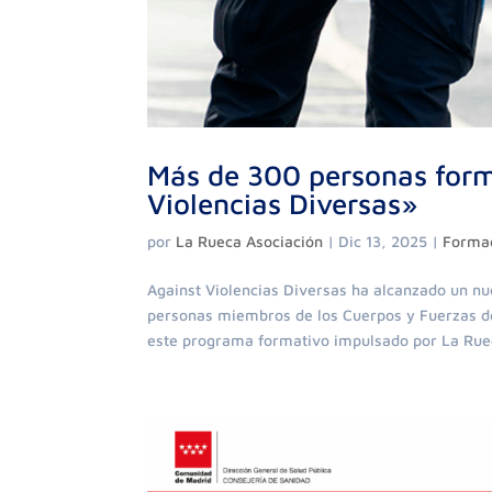
Más de 300 personas form
Violencias Diversas»
por
La Rueca Asociación
|
Dic 13, 2025
|
Forma
Against Violencias Diversas ha alcanzado un n
personas miembros de los Cuerpos y Fuerzas de
este programa formativo impulsado por La Ruec