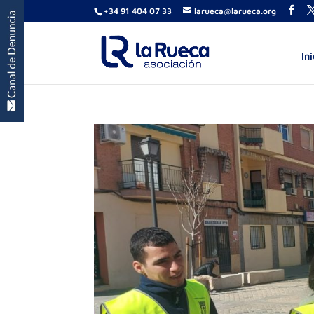
+34 91 404 07 33
larueca@larueca.org
Ini