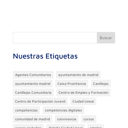
a
w
el
h
n
o
c
itt
e
at
k
m
e
er
gr
s
e
p
b
a
A
dI
ar
o
m
p
n
ti
Buscar
o
p
r
Nuestras Etiquetas
k
Agentes Comunitarios
ayuntamiento de madrid
ayuntamiento madrid
Caixa Proinfancia
Canillejas
Canillejas Comunitaria
Centro de Empleo y Formación
Centro de Participación Juvenil
Ciudad Lineal
competencias
competencias digitales
comunidad de madrid
convivencia
cursos
cursos gratuitos
distrito Ciudad Lineal
empleo