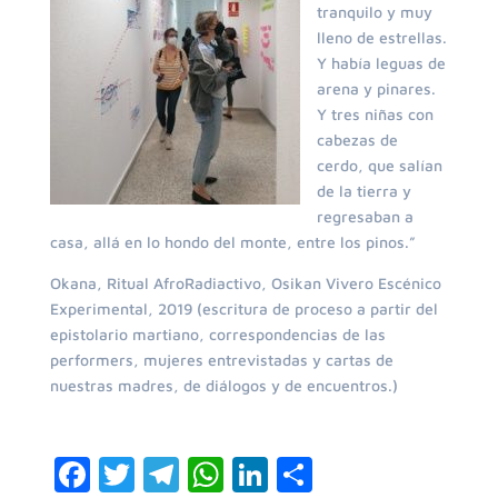
tranquilo y muy
lleno de estrellas.
Y había leguas de
arena y pinares.
Y tres niñas con
cabezas de
cerdo, que salían
de la tierra y
regresaban a
casa, allá en lo hondo del monte, entre los pinos.”
Okana, Ritual AfroRadiactivo, Osikan Vivero Escénico
Experimental, 2019 (escritura de proceso a partir del
epistolario martiano, correspondencias de las
performers, mujeres entrevistadas y cartas de
nuestras madres, de diálogos y de encuentros.)
F
T
T
W
Li
C