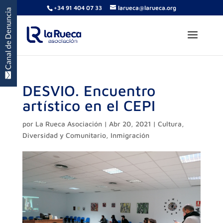
+34 91 404 07 33
larueca@larueca.org
DESVIO. Encuentro
artístico en el CEPI
por
La Rueca Asociación
|
Abr 20, 2021
|
Cultura
,
Diversidad y Comunitario
,
Inmigración