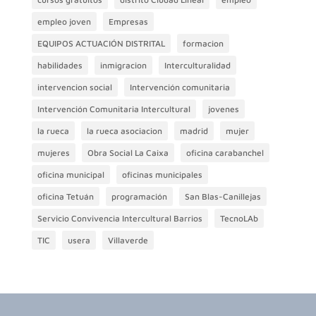
empleo joven
Empresas
EQUIPOS ACTUACIÓN DISTRITAL
formacion
habilidades
inmigracion
Interculturalidad
intervencion social
Intervención comunitaria
Intervención Comunitaria Intercultural
jovenes
la rueca
la rueca asociacion
madrid
mujer
mujeres
Obra Social La Caixa
oficina carabanchel
oficina municipal
oficinas municipales
oficina Tetuán
programación
San Blas-Canillejas
Servicio Convivencia Intercultural Barrios
TecnoLAb
TIC
usera
Villaverde