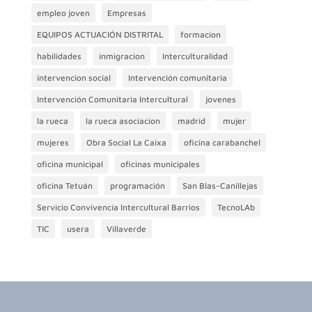
empleo joven
Empresas
EQUIPOS ACTUACIÓN DISTRITAL
formacion
habilidades
inmigracion
Interculturalidad
intervencion social
Intervención comunitaria
Intervención Comunitaria Intercultural
jovenes
la rueca
la rueca asociacion
madrid
mujer
mujeres
Obra Social La Caixa
oficina carabanchel
oficina municipal
oficinas municipales
oficina Tetuán
programación
San Blas-Canillejas
Servicio Convivencia Intercultural Barrios
TecnoLAb
TIC
usera
Villaverde