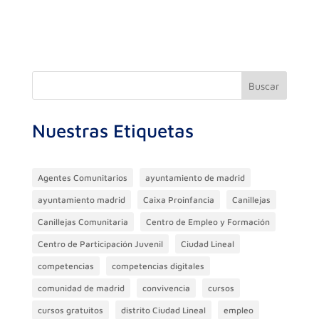
c
itt
e
at
k
m
e
er
gr
s
e
p
b
a
A
dI
ar
o
m
p
n
ti
Buscar
o
p
r
Nuestras Etiquetas
k
Agentes Comunitarios
ayuntamiento de madrid
ayuntamiento madrid
Caixa Proinfancia
Canillejas
Canillejas Comunitaria
Centro de Empleo y Formación
Centro de Participación Juvenil
Ciudad Lineal
competencias
competencias digitales
comunidad de madrid
convivencia
cursos
cursos gratuitos
distrito Ciudad Lineal
empleo