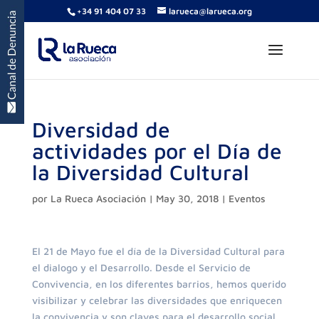
+34 91 404 07 33
larueca@larueca.org
Diversidad de
actividades por el Día de
la Diversidad Cultural
por
La Rueca Asociación
|
May 30, 2018
|
Eventos
El 21 de Mayo fue el día de la Diversidad Cultural para
el dialogo y el Desarrollo. Desde el Servicio de
Convivencia, en los diferentes barrios, hemos querido
visibilizar y celebrar las diversidades que enriquecen
la convivencia y son claves para el desarrollo social.