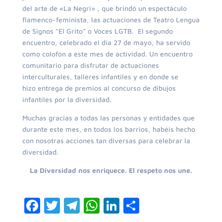
del arte de «La Negri» , que brindó un espectáculo
flamenco-feminista, las actuaciones de Teatro Lengua
de Signos “El Grito” o Voces LGTB. El segundo
encuentro, celebrado el día 27 de mayo, ha servido
como colofón a este mes de actividad. Un encuentro
comunitario para disfrutar de actuaciones
interculturales, talleres infantiles y en donde se
hizo entrega de premios al concurso de dibujos
infantiles por la diversidad.
Muchas gracias a todas las personas y entidades que
durante este mes, en todos los barrios, habéis hecho
con nosotras acciones tan diversas para celebrar la
diversidad.
La Diversidad nos enriquece. El respeto nos une.
F
T
T
W
Li
C
a
w
el
h
n
o