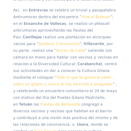
Así, en
Entrevías
se celebró un trivial y pasapalabra
Antirumores dentro del encuentro “
Vive el Bulevar
”;
en el
Ensanche de Vallecas
, se realizó un phtocall
antirumores aprovechando las fiestas del
Pau;
Canillejas
realizó una plantación en alcorques
vacíos para “
Sembrar Convivencia
”;
Villaverde
, por
su parte, realizó una “
Acción de Calle
” saliendo con
cámara en mano para hablar con vecinos y vecinas en
relación a la Diversidad Cultural;
Carabanchel,
centró
sus actividades en dar a conocer la Cultura Gitana
mediante el coloquio “
Todo lo que te gustaría saber…
sobre un gitano y nunca te has atrevido a preguntar
” ,
y celebrando un encuentro comunitario el 24 de mayo
con motivo del Día del Pueblo Gitano Madrileño,
en
Tetuán
las
Fiestas de Bellavista
congregó a
diversos vecinos y vecinas que habitan en el barrio
y contribuyó a una visión más positiva del mismo y de
las relaciones de convivencia, o
Usera,
donde se
celebró un
Cine Forum
para acercar la cultura