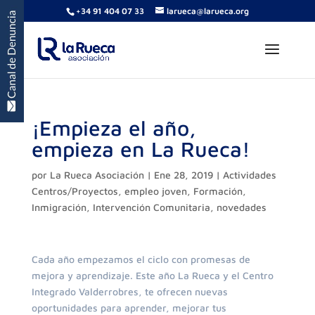
+34 91 404 07 33
larueca@larueca.org
¡Empieza el año,
empieza en La Rueca!
por
La Rueca Asociación
|
Ene 28, 2019
|
Actividades
Centros/Proyectos
,
empleo joven
,
Formación
,
Inmigración
,
Intervención Comunitaria
,
novedades
Cada año empezamos el ciclo con promesas de
mejora y aprendizaje. Este año La Rueca y el Centro
Integrado Valderrobres, te ofrecen nuevas
oportunidades para aprender, mejorar tus