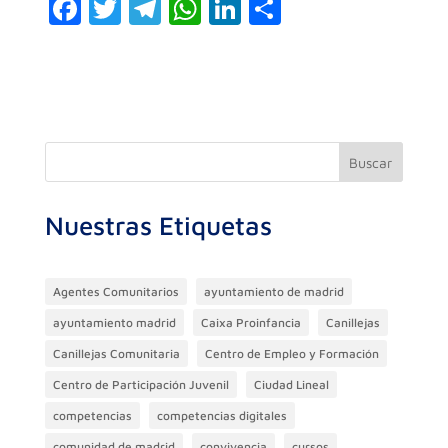
F
T
T
W
Li
C
a
w
el
h
n
o
c
itt
e
at
k
m
e
er
gr
s
e
p
b
a
A
dI
ar
o
m
p
n
ti
Buscar
o
p
r
Nuestras Etiquetas
k
Agentes Comunitarios
ayuntamiento de madrid
ayuntamiento madrid
Caixa Proinfancia
Canillejas
Canillejas Comunitaria
Centro de Empleo y Formación
Centro de Participación Juvenil
Ciudad Lineal
competencias
competencias digitales
comunidad de madrid
convivencia
cursos