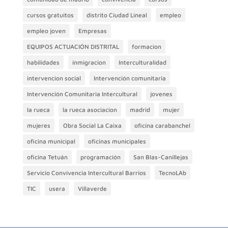
cursos gratuitos
distrito Ciudad Lineal
empleo
empleo joven
Empresas
EQUIPOS ACTUACIÓN DISTRITAL
formacion
habilidades
inmigracion
Interculturalidad
intervencion social
Intervención comunitaria
Intervención Comunitaria Intercultural
jovenes
la rueca
la rueca asociacion
madrid
mujer
mujeres
Obra Social La Caixa
oficina carabanchel
oficina municipal
oficinas municipales
oficina Tetuán
programación
San Blas-Canillejas
Servicio Convivencia Intercultural Barrios
TecnoLAb
TIC
usera
Villaverde