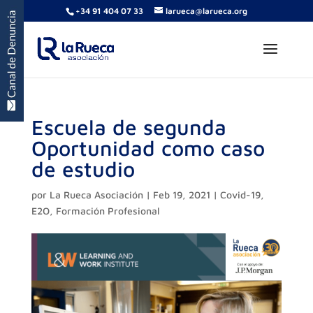
+34 91 404 07 33
larueca@larueca.org
Escuela de segunda
Oportunidad como caso
de estudio
por
La Rueca Asociación
|
Feb 19, 2021
|
Covid-19
,
E2O
,
Formación Profesional