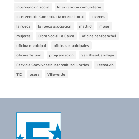
intervencion social
Intervención comunitaria
Intervención Comunitaria Intercultural
jovenes
la rueca
la rueca asociacion
madrid
mujer
mujeres
Obra Social La Caixa
oficina carabanchel
oficina municipal
oficinas municipales
oficina Tetuán
programación
San Blas-Canillejas
Servicio Convivencia Intercultural Barrios
TecnoLAb
TIC
usera
Villaverde