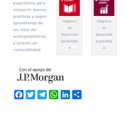
experiencia para
compartir buenas
prácticas y seguir
Objetivo
Objetivo
aprendiendo de
de
de
los retos del
Desarrollo
Desarrollo
acompañamiento
Sostenible
Sostenible
a jóvenes en
4
8
vulnerabilidad.
F
T
T
W
Li
C
a
w
el
h
n
o
c
itt
e
at
k
m
e
er
gr
s
e
p