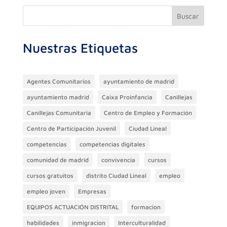
b
a
A
dI
ar
o
m
p
n
ti
Buscar
o
p
r
Nuestras Etiquetas
k
Agentes Comunitarios
ayuntamiento de madrid
ayuntamiento madrid
Caixa Proinfancia
Canillejas
Canillejas Comunitaria
Centro de Empleo y Formación
Centro de Participación Juvenil
Ciudad Lineal
competencias
competencias digitales
comunidad de madrid
convivencia
cursos
cursos gratuitos
distrito Ciudad Lineal
empleo
empleo joven
Empresas
EQUIPOS ACTUACIÓN DISTRITAL
formacion
habilidades
inmigracion
Interculturalidad