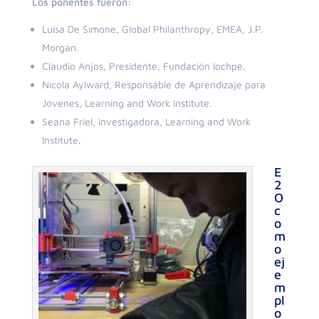
Los ponentes fueron:
Luisa De Simone, Global Philanthropy, EMEA, J.P.
Morgan.
Claudio Anjos, Presidente, Fundación Iochpe.
Nicola Aylward, Responsable de Aprendizaje para
Jóvenes, Learning and Work Institute.
Seana Friel, Investigadora, Learning and Work
Institute.
E
2
O
c
o
m
o
ej
e
m
pl
o