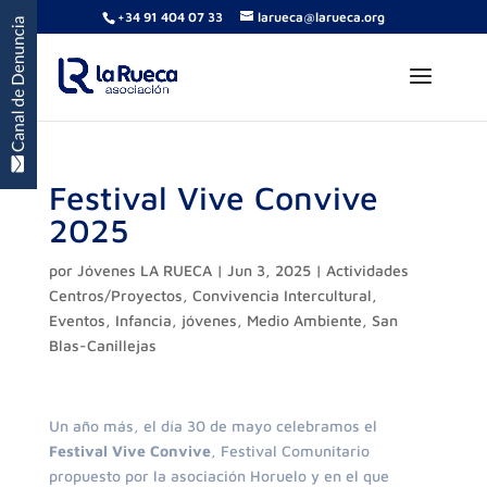
+34 91 404 07 33
larueca@larueca.org
Festival Vive Convive
2025
por
Jóvenes LA RUECA
|
Jun 3, 2025
|
Actividades
Centros/Proyectos
,
Convivencia Intercultural
,
Eventos
,
Infancia
,
jóvenes
,
Medio Ambiente
,
San
Blas-Canillejas
Un año más, el día 30 de mayo celebramos el
Festival Vive Convive
, Festival Comunitario
propuesto por la asociación Horuelo y en el que