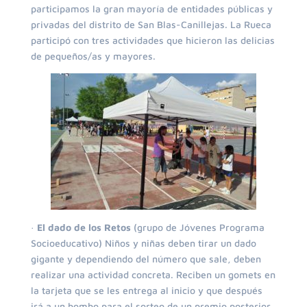
participamos la gran mayoría de entidades públicas y
privadas del distrito de San Blas-Canillejas. La Rueca
participó con tres actividades que hicieron las delicias
de pequeños/as y mayores.
·
El dado de los Retos
(grupo de Jóvenes Programa
Socioeducativo) Niños y niñas deben tirar un dado
gigante y dependiendo del número que sale, deben
realizar una actividad concreta. Reciben un gomets en
la tarjeta que se les entrega al inicio y que después
irá a un bombo para el sorteo de un premio posterior.