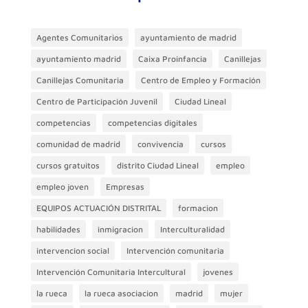
Agentes Comunitarios
ayuntamiento de madrid
ayuntamiento madrid
Caixa Proinfancia
Canillejas
Canillejas Comunitaria
Centro de Empleo y Formación
Centro de Participación Juvenil
Ciudad Lineal
competencias
competencias digitales
comunidad de madrid
convivencia
cursos
cursos gratuitos
distrito Ciudad Lineal
empleo
empleo joven
Empresas
EQUIPOS ACTUACIÓN DISTRITAL
formacion
habilidades
inmigracion
Interculturalidad
intervencion social
Intervención comunitaria
Intervención Comunitaria Intercultural
jovenes
la rueca
la rueca asociacion
madrid
mujer