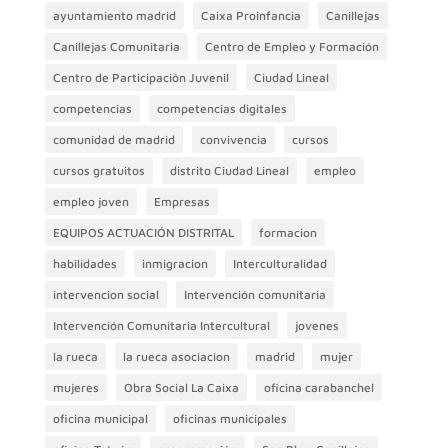
ayuntamiento madrid
Caixa Proinfancia
Canillejas
Canillejas Comunitaria
Centro de Empleo y Formación
Centro de Participación Juvenil
Ciudad Lineal
competencias
competencias digitales
comunidad de madrid
convivencia
cursos
cursos gratuitos
distrito Ciudad Lineal
empleo
empleo joven
Empresas
EQUIPOS ACTUACIÓN DISTRITAL
formacion
habilidades
inmigracion
Interculturalidad
intervencion social
Intervención comunitaria
Intervención Comunitaria Intercultural
jovenes
la rueca
la rueca asociacion
madrid
mujer
mujeres
Obra Social La Caixa
oficina carabanchel
oficina municipal
oficinas municipales