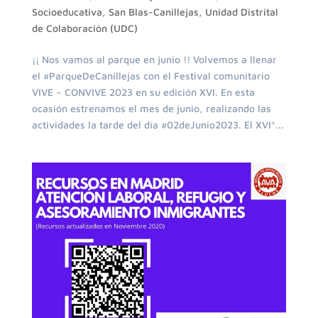
Socioeducativa
,
San Blas-Canillejas
,
Unidad Distrital
de Colaboración (UDC)
¡¡ Nos vamos al parque en junio !! Volvemos a llenar
el #ParqueDeCanillejas con el Festival comunitario
VIVE – CONVIVE 2023 en su edición XVI. En esta
ocasión estrenamos el mes de junio, realizando las
actividades la tarde del día #02deJunio2023. El XVIº...