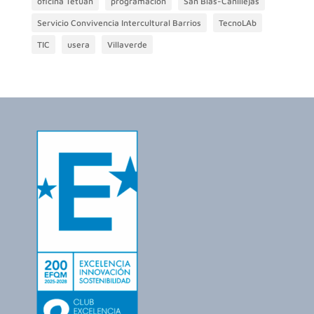
oficina Tetuán
programación
San Blas-Canillejas
Servicio Convivencia Intercultural Barrios
TecnoLAb
TIC
usera
Villaverde