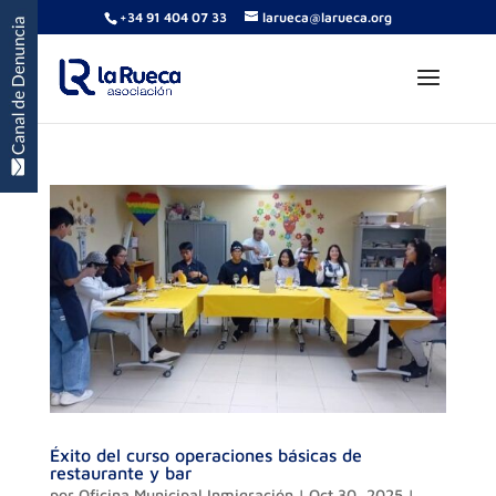
+34 91 404 07 33
larueca@larueca.org
Éxito del curso operaciones básicas de
restaurante y bar
por
Oficina Municipal Inmigración
|
Oct 30, 2025
|