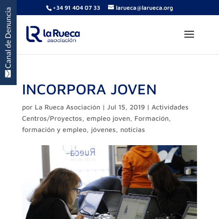
+34 91 404 07 33
larueca@larueca.org
INCORPORA JOVEN
por
La Rueca Asociación
|
Jul 15, 2019
|
Actividades
Centros/Proyectos
,
empleo joven
,
Formación
,
formación y empleo
,
jóvenes
,
noticias