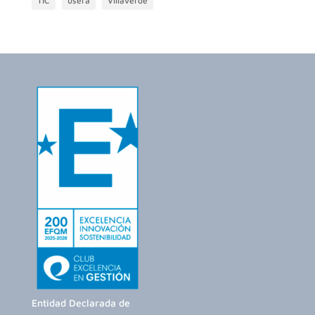
TIC
usera
Villaverde
Entidad Declarada de