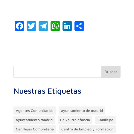
F
T
T
W
Li
C
a
w
el
h
n
o
c
itt
e
at
k
m
e
er
gr
s
e
p
b
a
A
dI
ar
o
m
p
n
ti
Buscar
o
p
r
Nuestras Etiquetas
k
Agentes Comunitarios
ayuntamiento de madrid
ayuntamiento madrid
Caixa Proinfancia
Canillejas
Canillejas Comunitaria
Centro de Empleo y Formación