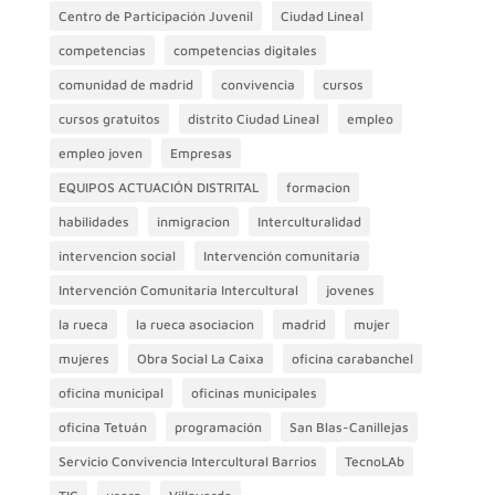
Centro de Participación Juvenil
Ciudad Lineal
competencias
competencias digitales
comunidad de madrid
convivencia
cursos
cursos gratuitos
distrito Ciudad Lineal
empleo
empleo joven
Empresas
EQUIPOS ACTUACIÓN DISTRITAL
formacion
habilidades
inmigracion
Interculturalidad
intervencion social
Intervención comunitaria
Intervención Comunitaria Intercultural
jovenes
la rueca
la rueca asociacion
madrid
mujer
mujeres
Obra Social La Caixa
oficina carabanchel
oficina municipal
oficinas municipales
oficina Tetuán
programación
San Blas-Canillejas
Servicio Convivencia Intercultural Barrios
TecnoLAb