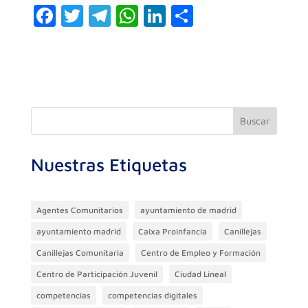
F
T
T
W
Li
C
a
w
el
h
n
o
c
itt
e
at
k
m
e
er
gr
s
e
p
b
a
A
dI
ar
o
m
p
n
ti
Buscar
o
p
r
Nuestras Etiquetas
k
Agentes Comunitarios
ayuntamiento de madrid
ayuntamiento madrid
Caixa Proinfancia
Canillejas
Canillejas Comunitaria
Centro de Empleo y Formación
Centro de Participación Juvenil
Ciudad Lineal
competencias
competencias digitales