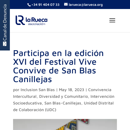
+34 91 404 07 33
larueca@larueca.org
Participa en la edición
XVI del Festival Vive
Convive de San Blas
Canillejas
por
Inclusion San Blas
|
May 18, 2023
|
Convivencia
Intercultural
,
Diversidad y Comunitario
,
Intervención
Socioeducativa
,
San Blas-Canillejas
,
Unidad Distrital
de Colaboración (UDC)
Reproductor
de