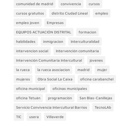
comunidad de madrid
convivencia
cursos
cursos gratuitos
distrito Ciudad Lineal
empleo
empleo joven
Empresas
EQUIPOS ACTUACIÓN DISTRITAL
formacion
habilidades
inmigracion
Interculturalidad
intervencion social
Intervención comunitaria
Intervención Comunitaria Intercultural
jovenes
la rueca
la rueca asociacion
madrid
mujer
mujeres
Obra Social La Caixa
oficina carabanchel
oficina municipal
oficinas municipales
oficina Tetuán
programación
San Blas-Canillejas
Servicio Convivencia Intercultural Barrios
TecnoLAb
TIC
usera
Villaverde