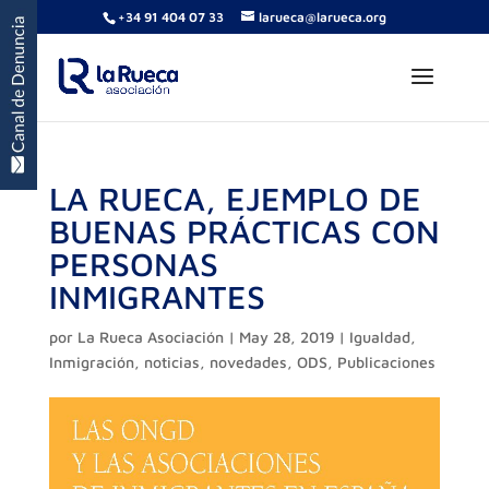
+34 91 404 07 33
larueca@larueca.org
LA RUECA, EJEMPLO DE
BUENAS PRÁCTICAS CON
PERSONAS
INMIGRANTES
por
La Rueca Asociación
|
May 28, 2019
|
Igualdad
,
Inmigración
,
noticias
,
novedades
,
ODS
,
Publicaciones