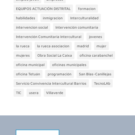
EQUIPOS ACTUACIÓN DISTRITAL
formacion
habilidades
inmigracion
Interculturalidad
intervencion social
Intervención comunitaria
Intervención Comunitaria Intercultural
jovenes
la rueca
la rueca asociacion
madrid
mujer
mujeres
Obra Social La Caixa
oficina carabanchel
oficina municipal
oficinas municipales
oficina Tetuán
programación
San Blas-Canillejas
Servicio Convivencia Intercultural Barrios
TecnoLAb
TIC
usera
Villaverde