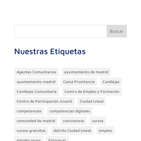
c
itt
e
at
k
m
e
er
gr
s
e
p
b
a
A
dI
ar
o
m
p
n
ti
Buscar
o
p
r
Nuestras Etiquetas
k
Agentes Comunitarios
ayuntamiento de madrid
ayuntamiento madrid
Caixa Proinfancia
Canillejas
Canillejas Comunitaria
Centro de Empleo y Formación
Centro de Participación Juvenil
Ciudad Lineal
competencias
competencias digitales
comunidad de madrid
convivencia
cursos
cursos gratuitos
distrito Ciudad Lineal
empleo
empleo joven
Empresas