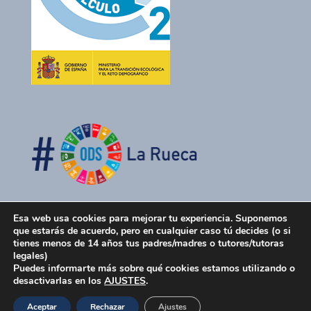
Esa web usa cookies para mejorar tu experiencia. Suponemos
que estarás de acuerdo, pero en cualquier caso tú decides (o si
tienes menos de 14 años tus padres/madres o tutores/tutoras
legales)
Puedes informarte más sobre qué cookies estamos utilizando o
desactivarlas en los
AJUSTES
.
La Rueca Asociación 2026 -
Política de Privacidad
-
Aceptar
Rechazar
Ajustes
Política de Cookies