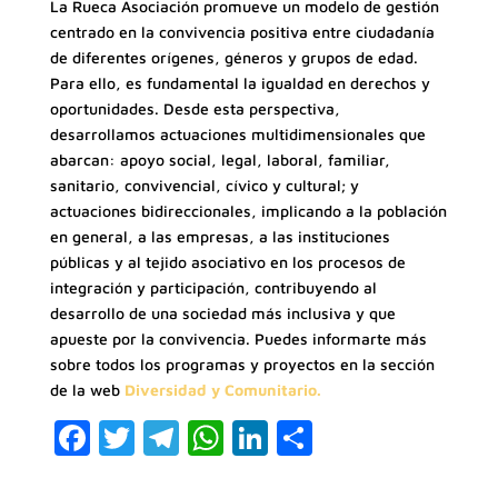
La Rueca Asociación promueve un modelo de gestión
centrado en la convivencia positiva entre ciudadanía
de diferentes orígenes, géneros y grupos de edad.
Para ello, es fundamental la igualdad en derechos y
oportunidades. Desde esta perspectiva,
desarrollamos actuaciones multidimensionales que
abarcan: apoyo social, legal, laboral, familiar,
sanitario, convivencial, cívico y cultural; y
actuaciones bidireccionales, implicando a la población
en general, a las empresas, a las instituciones
públicas y al tejido asociativo en los procesos de
integración y participación, contribuyendo al
desarrollo de una sociedad más inclusiva y que
apueste por la convivencia. Puedes informarte más
sobre todos los programas y proyectos en la sección
de la web
Diversidad y Comunitario.
F
T
T
W
Li
C
a
w
el
h
n
o