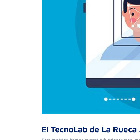
El
TecnoLab de La Rueca 
Esta mañana hemos puesto a funcionar tres im