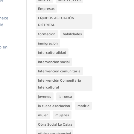
Empresas
enece
EQUIPOS ACTUACIÓN
id.
DISTRITAL
formacion
habilidades
inmigracion
o en
Interculturalidad
intervencion social
Intervención comunitaria
Intervención Comunitaria
Intercultural
jovenes
la rueca
la rueca asociacion
madrid
mujer
mujeres
Obra Social La Caixa
oficina carabanchel