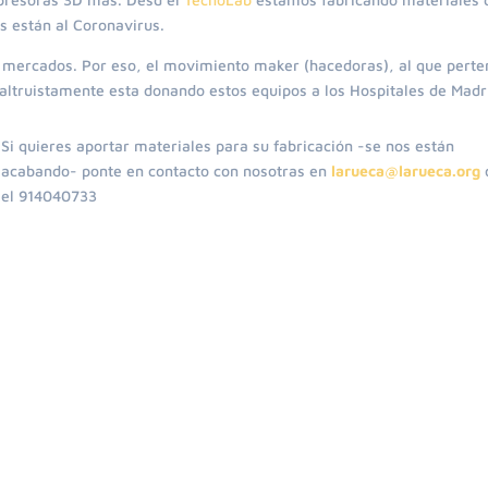
s están al Coronavirus.
s mercados. Por eso, el movimiento maker (hacedoras), al que pert
ltruistamente esta donando estos equipos a los Hospitales de Madr
Si quieres aportar materiales para su fabricación -se nos están
acabando- ponte en contacto con nosotras en
larueca@larueca.org
el 914040733