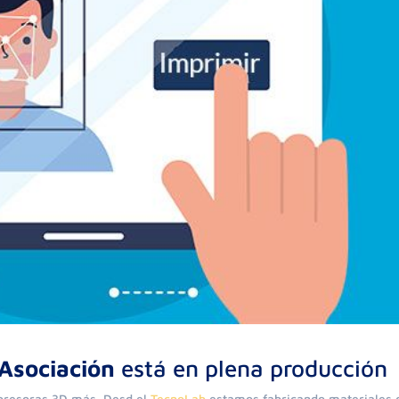
Asociación
está en plena producción
presoras 3D más. Desd el
TecnoLab
estamos fabricando materiales 