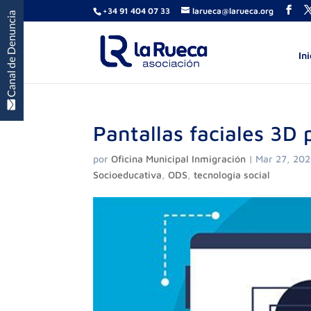
+34 91 404 07 33
larueca@larueca.org
Ini
Pantallas faciales 3D 
por
Oficina Municipal Inmigración
|
Mar 27, 20
Socioeducativa
,
ODS
,
tecnología social