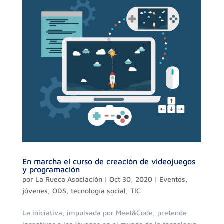
En marcha el curso de creación de videojuegos
y programación
por
La Rueca Asociación
|
Oct 30, 2020
|
Eventos
,
jóvenes
,
ODS
,
tecnología social
,
TIC
La iniciativa, impulsada por Meet&Code, pretende