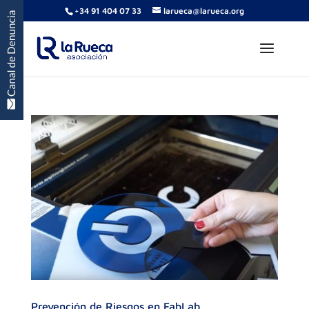
+34 91 404 07 33
larueca@larueca.org
Prevención de Riesgos en FabLab