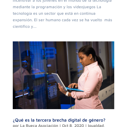
incentivar a los jóvenes en el mundo de la tecnología
mediante la programación y los videojuegos La
tecnología es un sector que está en continua
expansión. El ser humano cada vez se ha vuelto más
científico y...
¿Qué es la tercera brecha digital de género?
por
La Rueca Asociación
|
Oct 8, 2020
|
Igualdad
,