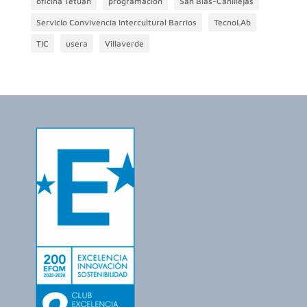
oficina Tetuán
programación
San Blas-Canillejas
Servicio Convivencia Intercultural Barrios
TecnoLAb
TIC
usera
Villaverde