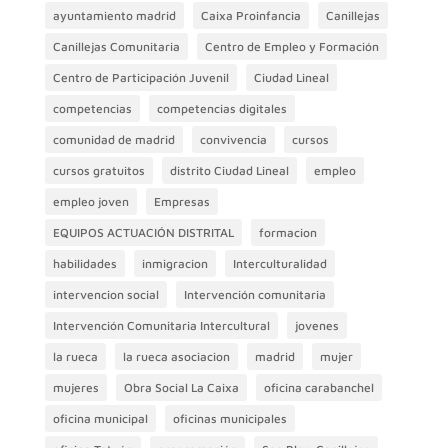
ayuntamiento madrid
Caixa Proinfancia
Canillejas
Canillejas Comunitaria
Centro de Empleo y Formación
Centro de Participación Juvenil
Ciudad Lineal
competencias
competencias digitales
comunidad de madrid
convivencia
cursos
cursos gratuitos
distrito Ciudad Lineal
empleo
empleo joven
Empresas
EQUIPOS ACTUACIÓN DISTRITAL
formacion
habilidades
inmigracion
Interculturalidad
intervencion social
Intervención comunitaria
Intervención Comunitaria Intercultural
jovenes
la rueca
la rueca asociacion
madrid
mujer
mujeres
Obra Social La Caixa
oficina carabanchel
oficina municipal
oficinas municipales