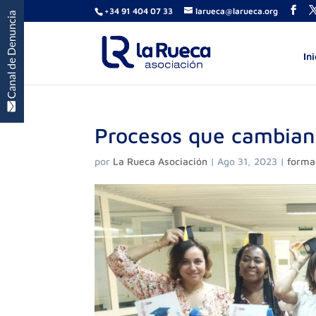
+34 91 404 07 33
larueca@larueca.org
Ini
Procesos que cambian 
por
La Rueca Asociación
|
Ago 31, 2023
|
forma