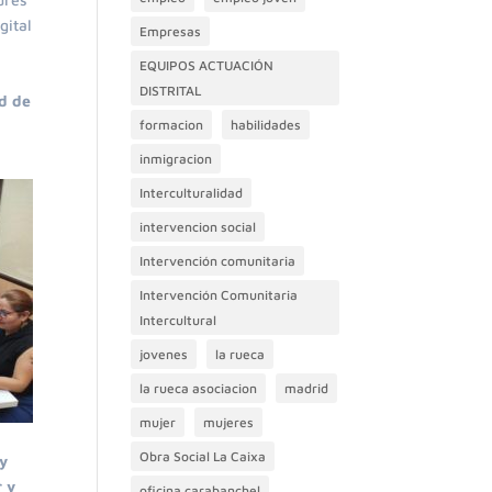
gital
Empresas
EQUIPOS ACTUACIÓN
DISTRITAL
ad de
formacion
habilidades
inmigracion
Interculturalidad
intervencion social
Intervención comunitaria
Intervención Comunitaria
Intercultural
jovenes
la rueca
la rueca asociacion
madrid
mujer
mujeres
Obra Social La Caixa
y
r y
oficina carabanchel