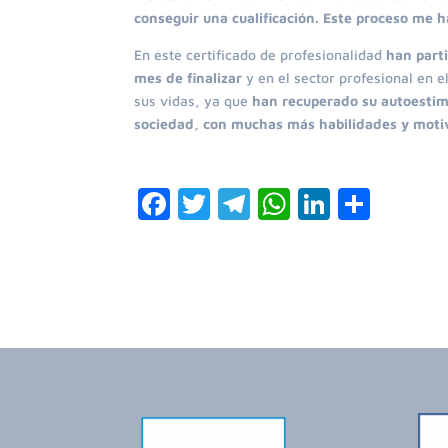
conseguir una cualificación. Este proceso me 
En este certificado de profesionalidad
han parti
mes de finalizar
y en el sector profesional en 
sus vidas, ya que
han recuperado su autoestim
sociedad, con muchas más habilidades y moti
F
T
T
W
Li
C
a
w
el
h
n
o
c
itt
e
at
k
m
e
er
gr
s
e
p
b
a
A
dI
ar
o
m
p
n
ti
o
p
r
k