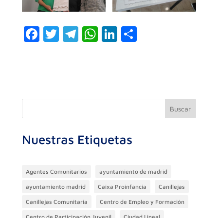
F
T
T
W
Li
C
a
w
el
h
n
o
c
itt
e
at
k
m
e
er
gr
s
e
p
b
a
A
dI
ar
o
m
p
n
ti
Buscar
o
p
r
Nuestras Etiquetas
k
Agentes Comunitarios
ayuntamiento de madrid
ayuntamiento madrid
Caixa Proinfancia
Canillejas
Canillejas Comunitaria
Centro de Empleo y Formación
Centro de Participación Juvenil
Ciudad Lineal