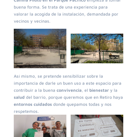
buena forma. Se trata de una experiencia para
valorar la acogida de la instalación, demandada por
vecinos y vecinas.
Así mismo, se pretende sensibilizar sobre la
importancia de darle un buen uso a este espacio para
contribuir a la buena
convivencia
, el
bienestar
y la
salud
del barrio, porque queremos que en Retiro haya
entornos cuidados
donde quepamos todas y nos
respetemos.