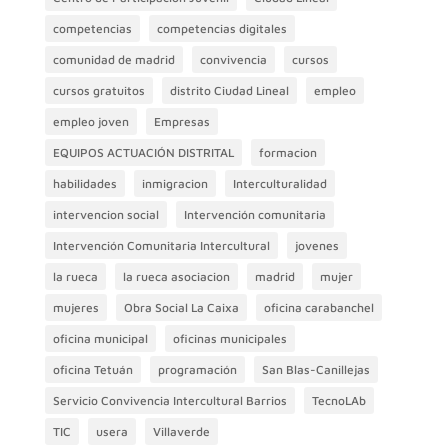
competencias
competencias digitales
comunidad de madrid
convivencia
cursos
cursos gratuitos
distrito Ciudad Lineal
empleo
empleo joven
Empresas
EQUIPOS ACTUACIÓN DISTRITAL
formacion
habilidades
inmigracion
Interculturalidad
intervencion social
Intervención comunitaria
Intervención Comunitaria Intercultural
jovenes
la rueca
la rueca asociacion
madrid
mujer
mujeres
Obra Social La Caixa
oficina carabanchel
oficina municipal
oficinas municipales
oficina Tetuán
programación
San Blas-Canillejas
Servicio Convivencia Intercultural Barrios
TecnoLAb
TIC
usera
Villaverde