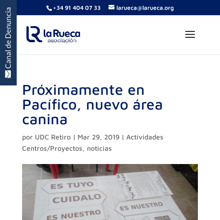
+34 91 404 07 33
larueca@larueca.org
Próximamente en
Pacífico, nuevo área
canina
por
UDC Retiro
|
Mar 29, 2019
|
Actividades
Centros/Proyectos
,
noticias