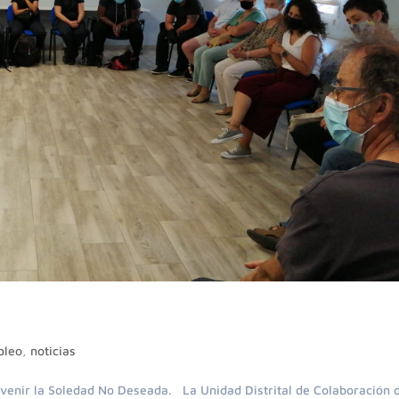
pleo
,
noticias
evenir la Soledad No Deseada. La Unidad Distrital de Colaboración 