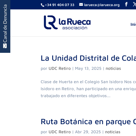
+34 91 404 07 33
larueca@larueca.org
Ini
La Unidad Distrital de Col
por
UDC Retiro
|
May 13, 2025
|
noticias
Clase de Huerta en el Colegio San Isidoro Nos 
Isidoro en Retiro, han participado en una enri
trabajado en diferentes objetivos...
Ruta Botánica en parque
por
UDC Retiro
|
Abr 29, 2025
|
noticias