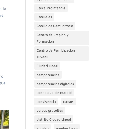
Caixa Proinfancia
a la
re
Canillejas
Canillejas Comunitaria
Centro de Empleo y
Formación
Centro de Participación
Juvenil
Ciudad Lineal
competencias
ro
 qué
competencias digitales
comunidad de madrid
convivencia
cursos
cursos gratuitos
distrito Ciudad Lineal
empleo
empleo joven