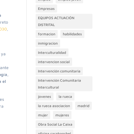
Empresas
a
EQUIPOS ACTUACIÓN
reto
DISTRITAL
030
,
formacion
habilidades
inmigracion
Interculturalidad
 ya
intervencion social
iante
Intervención comunitaria
ogía,
Intervención Comunitaria
 el
Intercultural
jovenes
la rueca
ces
la rueca asociacion
madrid
ra
,
mujer
mujeres
Obra Social La Caixa
oficina carabanchel