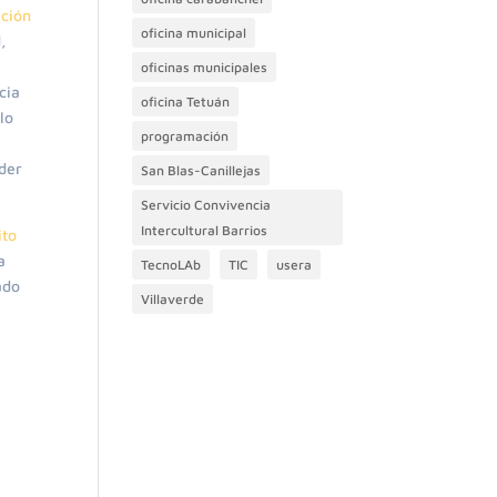
ción
oficina municipal
,
oficinas municipales
cia
oficina Tetuán
lo
programación
der
San Blas-Canillejas
Servicio Convivencia
Intercultural Barrios
ito
a
TecnoLAb
TIC
usera
ado
Villaverde