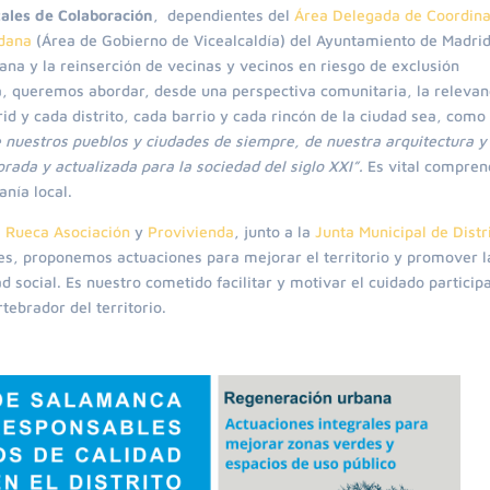
ales de Colaboración
, dependientes del
Área Delegada de Coordina
adana
(Área de Gobierno de Vicealcaldía) del Ayuntamiento de Madrid
ana y la reinserción de vecinas y vecinos en riesgo de exclusión
a, queremos abordar, desde una perspectiva comunitaria, la relevan
id y cada distrito, cada barrio y cada rincón de la ciudad sea, como 
e nuestros pueblos y ciudades de siempre, de nuestra arquitectura y
rada y actualizada para la sociedad del siglo XXI”.
Es vital compren
nía local.
 Rueca Asociación
y
Provivienda
, junto a la
Junta Municipal de Distr
les, proponemos actuaciones para mejorar el territorio y promover l
d social. Es nuestro cometido facilitar y motivar el cuidado particip
ebrador del territorio.