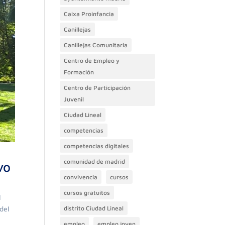
Caixa Proinfancia
Canillejas
Canillejas Comunitaria
Centro de Empleo y
Formación
Centro de Participación
Juvenil
Ciudad Lineal
competencias
competencias digitales
comunidad de madrid
vo
convivencia
cursos
cursos gratuitos
l
distrito Ciudad Lineal
 del
empleo
empleo joven