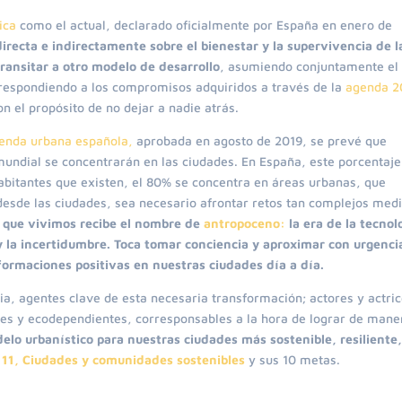
tica
como el actual, declarado oficialmente por España en enero de
directa e indirectamente sobre el bienestar y la supervivencia de l
transitar a otro modelo de desarrollo
, asumiendo conjuntamente el 
 respondiendo a los compromisos adquiridos a través de la
agenda 2
on el propósito de no dejar a nadie atrás.
enda urbana española,
aprobada en agosto de 2019, se prevé que
 mundial se concentrarán en las ciudades. En España, este porcentaje
abitantes que existen, el 80% se concentra en áreas urbanas, que
 desde las ciudades, sea necesario afrontar retos tan complejos med
 que vivimos recibe el nombre de
antropoceno:
la era de la tecnol
y la incertidumbre.
Toca tomar conciencia y aproximar con urgencia
sformaciones positivas en nuestras ciudades día a día.
a, agentes clave de esta necesaria transformación; actores y actri
ntes y ecodependientes, corresponsables a la hora de lograr de mane
lo urbanístico para nuestras ciudades más sostenible, resiliente
11, Ciudades y comunidades sostenibles
y sus 10 metas.