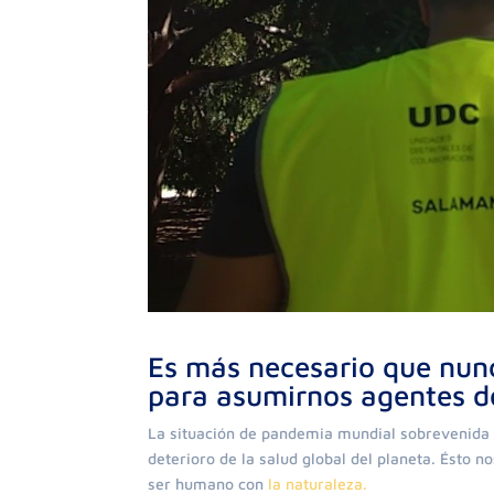
Es más necesario que nunc
para asumirnos agentes d
La situación de pandemia mundial sobrevenida
deterioro de la salud global del planeta. Ésto n
ser humano con
la naturaleza.