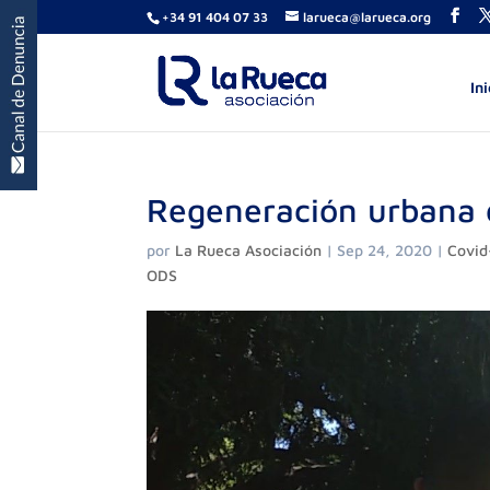
+34 91 404 07 33
larueca@larueca.org
Ini
Regeneración urbana 
por
La Rueca Asociación
|
Sep 24, 2020
|
Covid
ODS