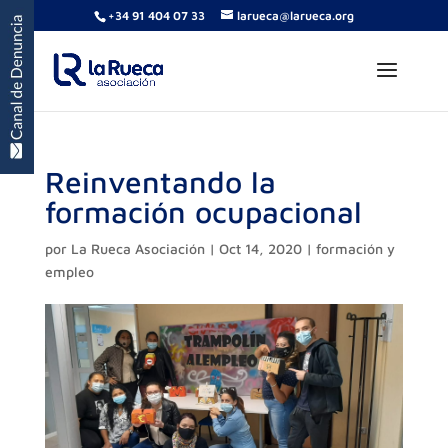
+34 91 404 07 33
larueca@larueca.org
Reinventando la
formación ocupacional
por
La Rueca Asociación
|
Oct 14, 2020
|
formación y
empleo