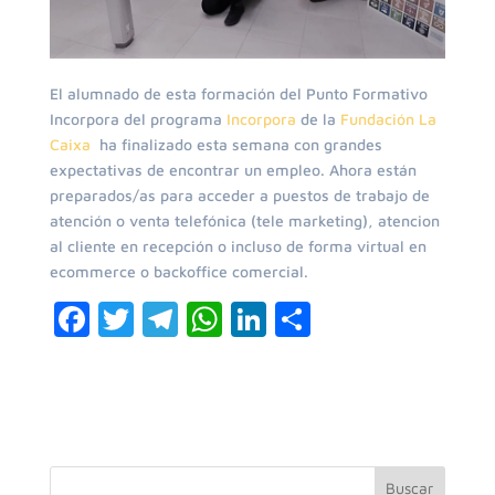
El alumnado de esta formación del Punto Formativo
Incorpora del programa
Incorpora
de la
Fundación La
Caixa
ha finalizado esta semana con grandes
expectativas de encontrar un empleo. Ahora están
preparados/as para acceder a puestos de trabajo de
atención o venta telefónica (tele marketing), atencion
al cliente en recepción o incluso de forma virtual en
ecommerce o backoffice comercial.
F
T
T
W
Li
C
a
w
el
h
n
o
c
itt
e
at
k
m
e
er
gr
s
e
p
b
a
A
dI
ar
Buscar