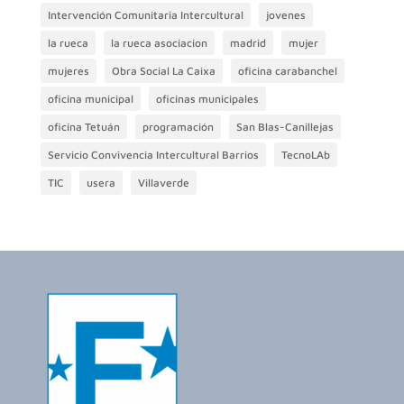
Intervención Comunitaria Intercultural
jovenes
la rueca
la rueca asociacion
madrid
mujer
mujeres
Obra Social La Caixa
oficina carabanchel
oficina municipal
oficinas municipales
oficina Tetuán
programación
San Blas-Canillejas
Servicio Convivencia Intercultural Barrios
TecnoLAb
TIC
usera
Villaverde