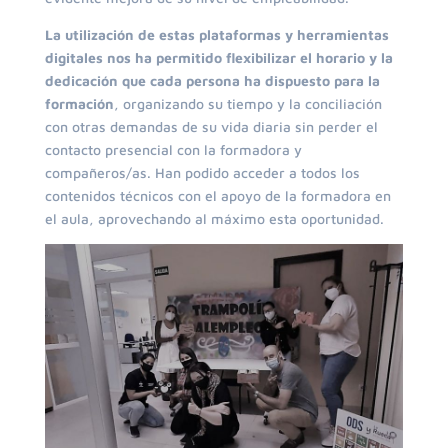
La utilización de estas plataformas y herramientas
digitales nos ha permitido flexibilizar el horario y la
dedicación que cada persona ha dispuesto para la
formación
, organizando su tiempo y la conciliación
con otras demandas de su vida diaria sin perder el
contacto presencial con la formadora y
compañeros/as. Han podido acceder a todos los
contenidos técnicos con el apoyo de la formadora en
el aula, aprovechando al máximo esta oportunidad.