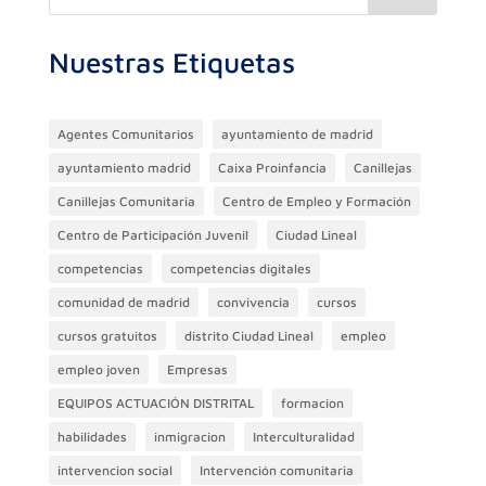
o
m
p
n
ti
o
p
r
Nuestras Etiquetas
k
Agentes Comunitarios
ayuntamiento de madrid
ayuntamiento madrid
Caixa Proinfancia
Canillejas
Canillejas Comunitaria
Centro de Empleo y Formación
Centro de Participación Juvenil
Ciudad Lineal
competencias
competencias digitales
comunidad de madrid
convivencia
cursos
cursos gratuitos
distrito Ciudad Lineal
empleo
empleo joven
Empresas
EQUIPOS ACTUACIÓN DISTRITAL
formacion
habilidades
inmigracion
Interculturalidad
intervencion social
Intervención comunitaria