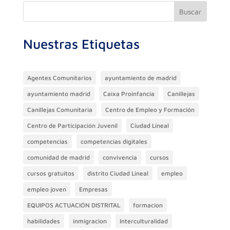
o
m
p
n
ti
Buscar
o
p
r
Nuestras Etiquetas
k
Agentes Comunitarios
ayuntamiento de madrid
ayuntamiento madrid
Caixa Proinfancia
Canillejas
Canillejas Comunitaria
Centro de Empleo y Formación
Centro de Participación Juvenil
Ciudad Lineal
competencias
competencias digitales
comunidad de madrid
convivencia
cursos
cursos gratuitos
distrito Ciudad Lineal
empleo
empleo joven
Empresas
EQUIPOS ACTUACIÓN DISTRITAL
formacion
habilidades
inmigracion
Interculturalidad