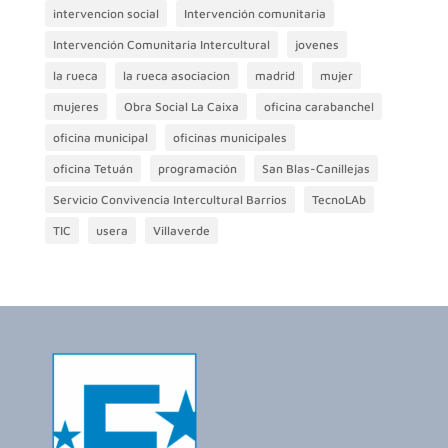
intervencion social
Intervención comunitaria
Intervención Comunitaria Intercultural
jovenes
la rueca
la rueca asociacion
madrid
mujer
mujeres
Obra Social La Caixa
oficina carabanchel
oficina municipal
oficinas municipales
oficina Tetuán
programación
San Blas-Canillejas
Servicio Convivencia Intercultural Barrios
TecnoLAb
TIC
usera
Villaverde