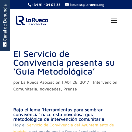
+34 91 404 07 33
larueca@larueca.org
El Servicio de
Convivencia presenta su
‘Guía Metodológica’
por
La Rueca Asociación
|
Abr 26, 2017
|
Intervención
Comunitaria
,
novedades
,
Prensa
Bajo el lema ‘Herramientas para sembrar
convivencia’ nace esta novedosa guía
metodológica de intervención comunitaria
Hoy el
Servicio de Convivencia del Ayuntamiento de
Madrid,
gestionado por La Rueca Asociación, ha