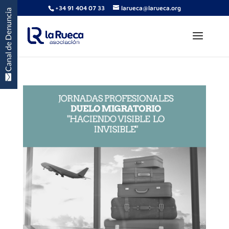
+34 91 404 07 33
larueca@larueca.org