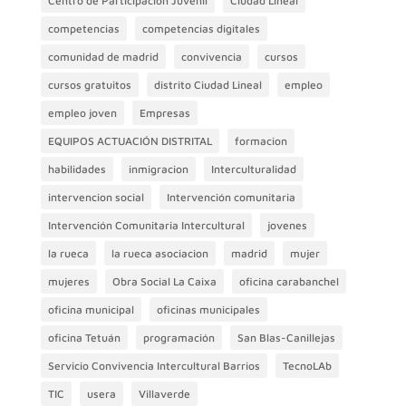
Centro de Participación Juvenil
Ciudad Lineal
competencias
competencias digitales
comunidad de madrid
convivencia
cursos
cursos gratuitos
distrito Ciudad Lineal
empleo
empleo joven
Empresas
EQUIPOS ACTUACIÓN DISTRITAL
formacion
habilidades
inmigracion
Interculturalidad
intervencion social
Intervención comunitaria
Intervención Comunitaria Intercultural
jovenes
la rueca
la rueca asociacion
madrid
mujer
mujeres
Obra Social La Caixa
oficina carabanchel
oficina municipal
oficinas municipales
oficina Tetuán
programación
San Blas-Canillejas
Servicio Convivencia Intercultural Barrios
TecnoLAb
TIC
usera
Villaverde