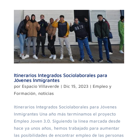
Itinerarios Integrados Sociolaborales para
Jóvenes Inmigrantes
por
Espacio Villaverde
|
Dic 15, 2023
|
Empleo y
Formación
,
noticias
Itinerarios Integrados Sociolaborales para Jóvenes
Inmigrantes Una año más terminamos el proyecto
Empleo Joven 3.0. Siguiendo la línea marcada desde
hace ya unos años, hemos trabajado para aumentar
las posibilidades de encontrar empleo de las personas