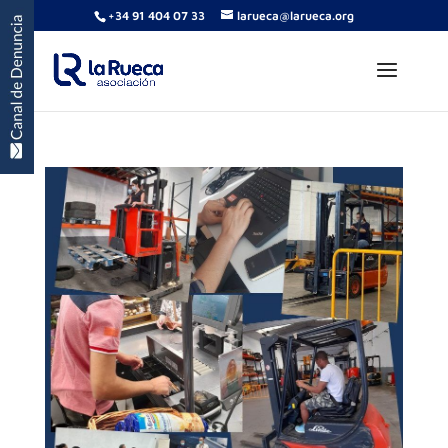
+34 91 404 07 33
larueca@larueca.org