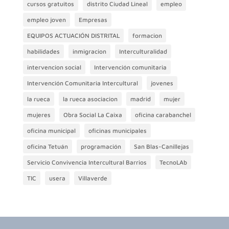
cursos gratuitos
distrito Ciudad Lineal
empleo
empleo joven
Empresas
EQUIPOS ACTUACIÓN DISTRITAL
formacion
habilidades
inmigracion
Interculturalidad
intervencion social
Intervención comunitaria
Intervención Comunitaria Intercultural
jovenes
la rueca
la rueca asociacion
madrid
mujer
mujeres
Obra Social La Caixa
oficina carabanchel
oficina municipal
oficinas municipales
oficina Tetuán
programación
San Blas-Canillejas
Servicio Convivencia Intercultural Barrios
TecnoLAb
TIC
usera
Villaverde