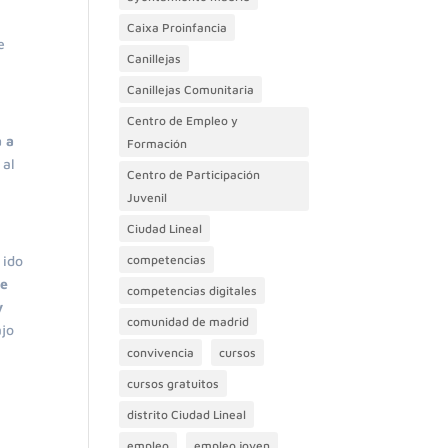
Caixa Proinfancia
e
Canillejas
Canillejas Comunitaria
Centro de Empleo y
a a
Formación
 al
Centro de Participación
Juvenil
Ciudad Lineal
 ido
competencias
de
competencias digitales
y
comunidad de madrid
ajo
convivencia
cursos
cursos gratuitos
distrito Ciudad Lineal
empleo
empleo joven