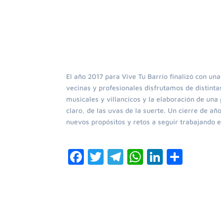
El año 2017 para Vive Tu Barrio finalizó con una
vecinas y profesionales disfrutamos de distinta
musicales y villancicos y la elaboración de un
claro, de las uvas de la suerte. Un cierre de a
nuevos propósitos y retos a seguir trabajando 
F
T
T
W
Li
C
a
w
el
h
n
o
c
itt
e
at
k
m
e
er
gr
s
e
p
b
a
A
dI
ar