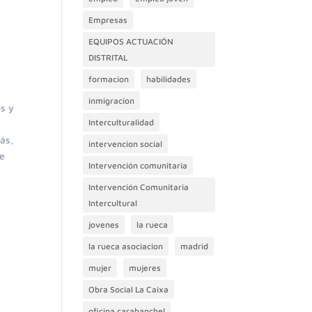
Empresas
EQUIPOS ACTUACIÓN
DISTRITAL
formacion
habilidades
inmigracion
s y
Interculturalidad
s
más,
intervencion social
re
Intervención comunitaria
Intervención Comunitaria
Intercultural
jovenes
la rueca
la rueca asociacion
madrid
mujer
mujeres
Obra Social La Caixa
oficina carabanchel