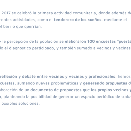
en 2017 se celebró la primera actividad comunitaria, donde además d
erentes actividades, como el
tenderero de los sueños
, mediante el
l barrio que querrían.
 y la percepción de la población se
elaboraron 100 encuestas “puert
o el diagnóstico participado, y también sumado a vecinos y vecinas
reflexión y debate entre vecinos y vecinas y profesionales
, hemos
encuestas, sumando nuevas problemáticas y
generando propuestas 
laboración de un
documento de propuestas que los propios vecinos 
o
, planteando la posibilidad de generar un espacio periódico de trab
 posibles soluciones.