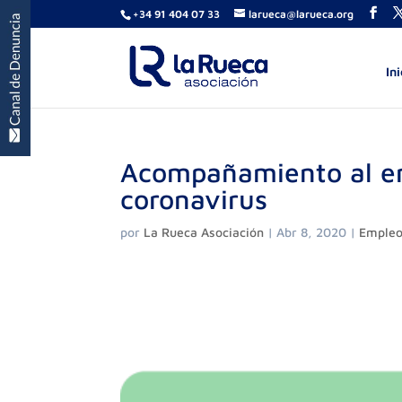
+34 91 404 07 33
larueca@larueca.org
Ini
Acompañamiento al emp
coronavirus
por
La Rueca Asociación
|
Abr 8, 2020
|
Empleo