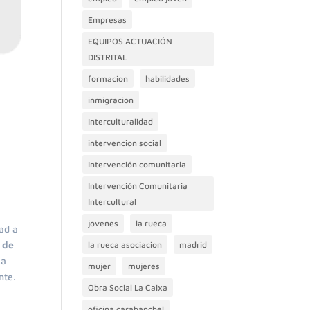
Empresas
EQUIPOS ACTUACIÓN
DISTRITAL
formacion
habilidades
inmigracion
Interculturalidad
intervencion social
Intervención comunitaria
Intervención Comunitaria
Intercultural
jovenes
la rueca
ad a
 de
la rueca asociacion
madrid
La
mujer
mujeres
nte.
Obra Social La Caixa
oficina carabanchel