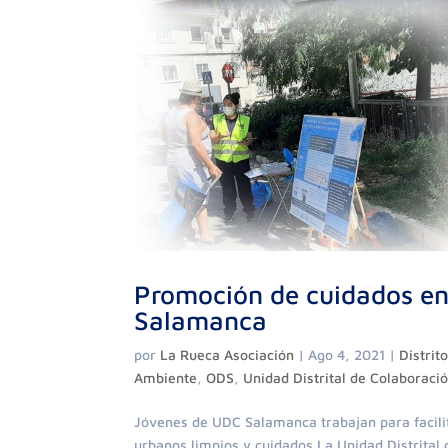
Promoción de cuidados en 
Salamanca
por
La Rueca Asociación
|
Ago 4, 2021
|
Distri
Ambiente
,
ODS
,
Unidad Distrital de Colaboraci
Jóvenes de UDC Salamanca trabajan para facilit
urbanos limpios y cuidados La Unidad Distrita