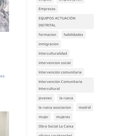
Empresas
EQUIPOS ACTUACIÓN
DISTRITAL
formacion
habilidades
inmigracion
Interculturalidad
intervencion social
Intervención comunitaria
nes
Intervención Comunitaria
Intercultural
jovenes
la rueca
la rueca asociacion
madrid
mujer
mujeres
Obra Social La Caixa
oficina carabanchel