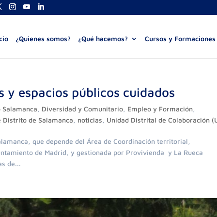
cio
¿Quienes somos?
¿Qué hacemos?
Cursos y Formaciones
s y espacios públicos cuidados
to Salamanca
,
Diversidad y Comunitario
,
Empleo y Formación
,
e Distrito de Salamanca
,
noticias
,
Unidad Distrital de Colaboración 
alamanca, que depende del Área de Coordinación territorial,
yuntamiento de Madrid, y gestionada por Provivienda y La Rueca
s de...