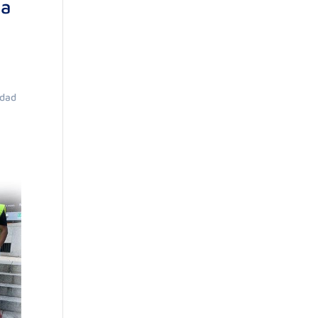
la
idad