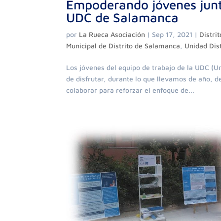
Empoderando jóvenes junt
UDC de Salamanca
por
La Rueca Asociación
|
Sep 17, 2021
|
Distri
Municipal de Distrito de Salamanca
,
Unidad Dis
Los jóvenes del equipo de trabajo de la UDC (U
de disfrutar, durante lo que llevamos de año, 
colaborar para reforzar el enfoque de...