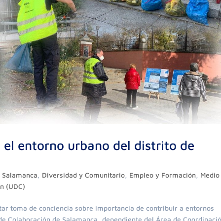
el entorno urbano del distrito de
to Salamanca
,
Diversidad y Comunitario
,
Empleo y Formación
,
Medio
ón (UDC)
ar toma de conciencia sobre importancia de contribuir a entornos
l de Colaboración de Salamanca, dependiente del Área de Coordinaci