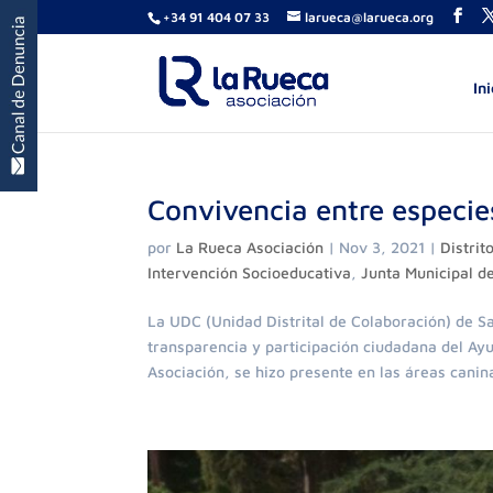
+34 91 404 07 33
larueca@larueca.org
Ini
Convivencia entre especie
por
La Rueca Asociación
|
Nov 3, 2021
|
Distri
Intervención Socioeducativa
,
Junta Municipal d
La UDC (Unidad Distrital de Colaboración) de S
transparencia y participación ciudadana del A
Asociación, se hizo presente en las áreas canina