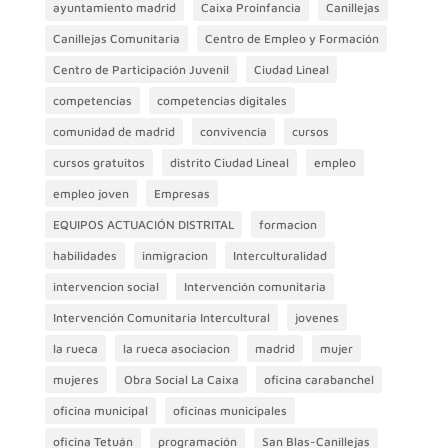
ayuntamiento madrid
Caixa Proinfancia
Canillejas
Canillejas Comunitaria
Centro de Empleo y Formación
Centro de Participación Juvenil
Ciudad Lineal
competencias
competencias digitales
comunidad de madrid
convivencia
cursos
cursos gratuitos
distrito Ciudad Lineal
empleo
empleo joven
Empresas
EQUIPOS ACTUACIÓN DISTRITAL
formacion
habilidades
inmigracion
Interculturalidad
intervencion social
Intervención comunitaria
Intervención Comunitaria Intercultural
jovenes
la rueca
la rueca asociacion
madrid
mujer
mujeres
Obra Social La Caixa
oficina carabanchel
oficina municipal
oficinas municipales
oficina Tetuán
programación
San Blas-Canillejas