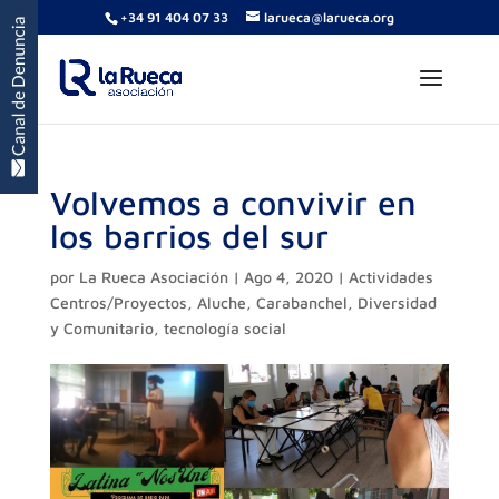
+34 91 404 07 33
larueca@larueca.org
Volvemos a convivir en
los barrios del sur
por
La Rueca Asociación
|
Ago 4, 2020
|
Actividades
Centros/Proyectos
,
Aluche
,
Carabanchel
,
Diversidad
y Comunitario
,
tecnología social