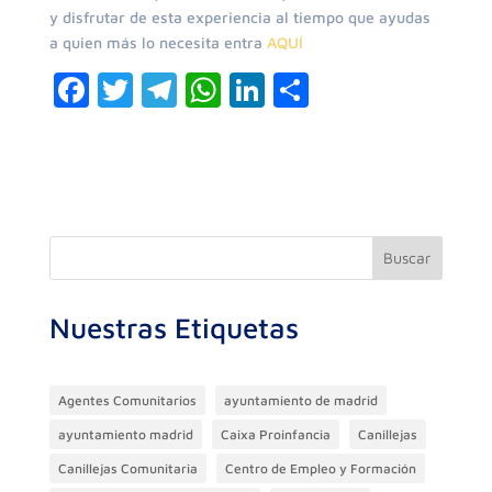
y disfrutar de esta experiencia al tiempo que ayudas
a quien más lo necesita entra
AQUÍ
F
T
T
W
Li
C
a
w
el
h
n
o
c
itt
e
at
k
m
e
er
gr
s
e
p
b
a
A
dI
ar
o
m
p
n
ti
Buscar
o
p
r
Nuestras Etiquetas
k
Agentes Comunitarios
ayuntamiento de madrid
ayuntamiento madrid
Caixa Proinfancia
Canillejas
Canillejas Comunitaria
Centro de Empleo y Formación