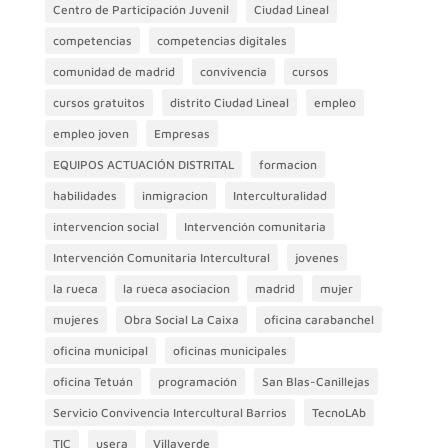
Centro de Participación Juvenil
Ciudad Lineal
competencias
competencias digitales
comunidad de madrid
convivencia
cursos
cursos gratuitos
distrito Ciudad Lineal
empleo
empleo joven
Empresas
EQUIPOS ACTUACIÓN DISTRITAL
formacion
habilidades
inmigracion
Interculturalidad
intervencion social
Intervención comunitaria
Intervención Comunitaria Intercultural
jovenes
la rueca
la rueca asociacion
madrid
mujer
mujeres
Obra Social La Caixa
oficina carabanchel
oficina municipal
oficinas municipales
oficina Tetuán
programación
San Blas-Canillejas
Servicio Convivencia Intercultural Barrios
TecnoLAb
TIC
usera
Villaverde