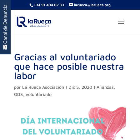
+34 91 404 07 33
larueca@larueca.org
Gracias al voluntariado
que hace posible nuestra
labor
por
La Rueca Asociación
|
Dic 5, 2020
|
Alianzas
,
ODS
,
voluntariado