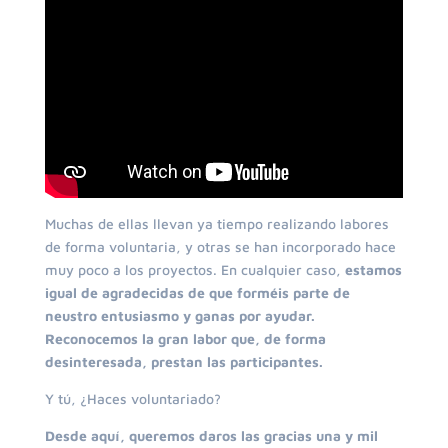
Muchas de ellas llevan ya tiempo realizando labores
de forma voluntaria, y otras se han incorporado hace
muy poco a los proyectos. En cualquier caso,
estamos
igual de agradecidas de que forméis parte de
neustro entusiasmo y ganas por ayudar.
Reconocemos la gran labor que, de forma
desinteresada, prestan las participantes.
Y tú, ¿Haces voluntariado?
Desde aquí, queremos daros las gracias una y mil