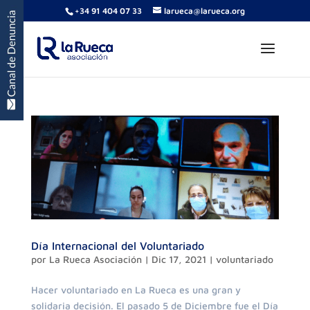
+34 91 404 07 33
larueca@larueca.org
Día Internacional del Voluntariado
por
La Rueca Asociación
|
Dic 17, 2021
|
voluntariado
Hacer voluntariado en La Rueca es una gran y
solidaria decisión. El pasado 5 de Diciembre fue el Día