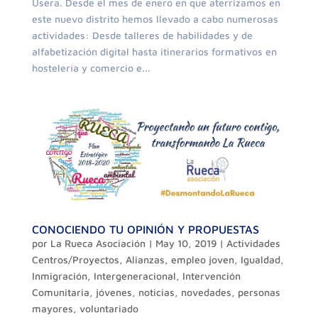
Usera. Desde el mes de enero en que aterrizamos en
este nuevo distrito hemos llevado a cabo numerosas
actividades: Desde talleres de habilidades y de
alfabetización digital hasta itinerarios formativos en
hostelería y comercio e...
CONOCIENDO TU OPINIÓN Y PROPUESTAS
por
La Rueca Asociación
|
May 10, 2019
|
Actividades
Centros/Proyectos
,
Alianzas
,
empleo joven
,
Igualdad
,
Inmigración
,
Intergeneracional
,
Intervención
Comunitaria
,
jóvenes
,
noticias
,
novedades
,
personas
mayores
,
voluntariado