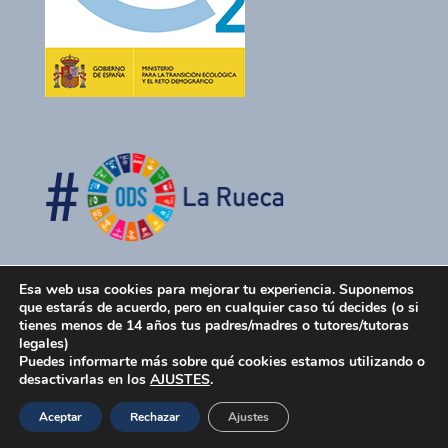
Esa web usa cookies para mejorar tu experiencia. Suponemos
que estarás de acuerdo, pero en cualquier caso tú decides (o si
tienes menos de 14 años tus padres/madres o tutores/tutoras
legales)
Puedes informarte más sobre qué cookies estamos utilizando o
desactivarlas en los
AJUSTES
.
La Rueca Asociación 2026 -
Política de Privacidad
-
Aceptar
Rechazar
Ajustes
Política de Cookies