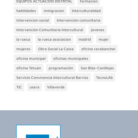
EQUIPOS ACTUACIÓN DISTRITAL
formacion
habilidades
inmigracion
Interculturalidad
intervencion social
Intervención comunitaria
Intervención Comunitaria Intercultural
jovenes
la rueca
la rueca asociacion
madrid
mujer
mujeres
Obra Social La Caixa
oficina carabanchel
oficina municipal
oficinas municipales
oficina Tetuán
programación
San Blas-Canillejas
Servicio Convivencia Intercultural Barrios
TecnoLAb
TIC
usera
Villaverde