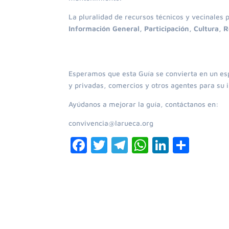
La pluralidad de recursos técnicos y vecinales 
Información General, Participación, Cultura, 
Esperamos que esta Guía se convierta en un esp
y privadas, comercios y otros agentes para su i
Ayúdanos a mejorar la guía, contáctanos en:
convivencia@larueca.org
F
T
T
W
Li
C
a
w
el
h
n
o
c
itt
e
at
k
m
e
er
gr
s
e
p
b
a
A
dI
ar
o
m
p
n
ti