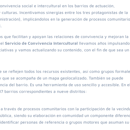
onvivencia social e intercultural en los barrios de actuación,
culturas. Incentivamos sinergias entre los tres protagonistas de la
nistración), implicándolos en la generación de procesos comunitari
.
os que facilitan y apoyan las relaciones de convivencia y mejoran la
 el
Servicio de Convivencia Intercultural
llevamos años impulsando
iativas y vamos actualizando su contenido, con el fin de que sea un
e se reflejen todos los recursos existentes, así como grupos formal
so y que se acompaña de un mapa geolocalizado. También se puede
cia del barrio. Es una herramienta de uso sencillo y accesible. En e
17 barrios correspondientes a nueve distritos:
s
n a través de procesos comunitarios con la participación de la vecind
 pública, siendo su elaboración en comunidad un componente diferenc
 identificar personas de referencia o grupos motores que asuman su