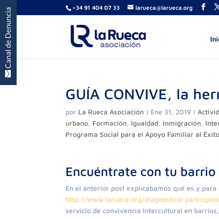
+34 91 404 07 33
larueca@larueca.org
Ini
GUÍA CONVIVE, la her
por
La Rueca Asociación
|
Ene 31, 2019
|
Activi
urbano
,
Formación
,
Igualdad
,
Inmigración
,
Int
Programa Social para el Apoyo Familiar al Éxit
Encuéntrate con tu barrio
En el anterior post explicábamos qué es y para 
http://www.larueca.org/diagnostico-particip
servicio de convivencia Intercultural en barrios