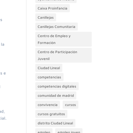
Caixa Proinfancia
Canillejas
os
Canillejas Comunitaria
Centro de Empleo y
Formación
 la
Centro de Participación
Juvenil
Ciudad Lineal
es e
competencias
l
competencias digitales
comunidad de madrid
convivencia
cursos
ad,
cursos gratuitos
ial.
distrito Ciudad Lineal
empleo
empleo joven