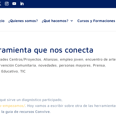
cio
¿Quienes somos?
¿Qué hacemos?
Cursos y Formaciones
ramienta que nos conecta
dades Centros/Proyectos
,
Alianzas
,
empleo joven
,
encuentro de arte
ervención Comunitaria
,
novedades
,
personas mayores
,
Prensa
,
o Educativo
,
TIC
qué sirve un diagnóstico participado,
ado-empezamos/
. Hoy vamos a escribir sobre otra de las herramienta
,
la guía de recursos Convive
.