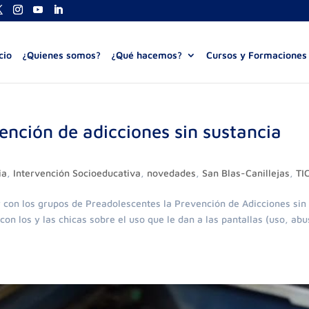
cio
¿Quienes somos?
¿Qué hacemos?
Cursos y Formaciones
ción de adicciones sin sustancia
ia
,
Intervención Socioeducativa
,
novedades
,
San Blas-Canillejas
,
TI
 con los grupos de Preadolescentes la Prevención de Adicciones sin
on los y las chicas sobre el uso que le dan a las pantallas (uso, abu