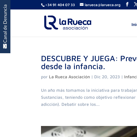
+34 91 404 07 33
larueca@larueca.org
Ini
DESCUBRE Y JUEGA: Preven
desde la infancia.
por
La Rueca Asociación
|
Dic 20, 2023
|
Infanc
Un año más tomamos la iniciativa para trabajar
Sustancias, teniendo como objetivo reflexionar c
adicción). Debatir sobre los...